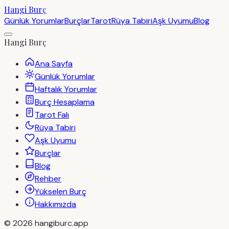
Hangi Burç
Günlük Yorumlar
Burçlar
Tarot
Rüya Tabiri
Aşk Uyumu
Blog
Hangi Burç
Ana Sayfa
Günlük Yorumlar
Haftalık Yorumlar
Burç Hesaplama
Tarot Falı
Rüya Tabiri
Aşk Uyumu
Burçlar
Blog
Rehber
Yükselen Burç
Hakkımızda
©
2026
hangiburc.app