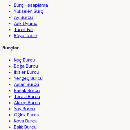
Burç Hesaplama
Yükselen Burç
Ay Burcu
Aşk Uyumu
Tarot Falı
Rüya Tabiri
Burçlar
Koç Burcu
Boğa Burcu
İkizler Burcu
Yengeç Burcu
Aslan Burcu
Başak Burcu
Terazi Burcu
Akrep Burcu
Yay Burcu
Oğlak Burcu
Kova Burcu
Balık Burcu