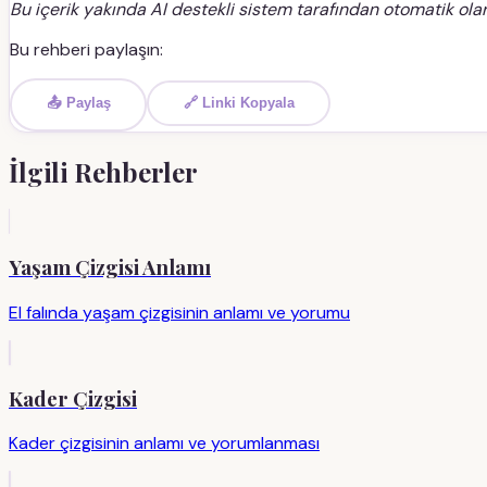
Bu içerik yakında AI destekli sistem tarafından otomatik olar
Bu rehberi paylaşın:
📤 Paylaş
🔗 Linki Kopyala
İlgili Rehberler
Yaşam Çizgisi Anlamı
El falında yaşam çizgisinin anlamı ve yorumu
Kader Çizgisi
Kader çizgisinin anlamı ve yorumlanması