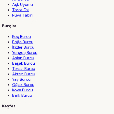
Aşk Uyumu
Tarot Falı
Rüya Tabiri
Burçlar
Koç Burcu
Boğa Burcu
İkizler Burcu
Yengeç Burcu
Aslan Burcu
Başak Burcu
Terazi Burcu
Akrep Burcu
Yay Burcu
Oğlak Burcu
Kova Burcu
Balık Burcu
Keşfet