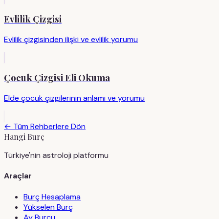
Evlilik Çizgisi
Evlilik çizgisinden ilişki ve evlilik yorumu
Çocuk Çizgisi Eli Okuma
Elde çocuk çizgilerinin anlamı ve yorumu
← Tüm Rehberlere Dön
Hangi Burç
Türkiye'nin astroloji platformu
Araçlar
Burç Hesaplama
Yükselen Burç
Ay Burcu