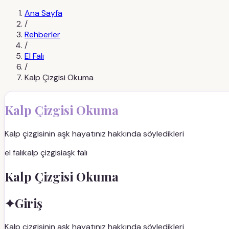
Ana Sayfa
/
Rehberler
/
El Falı
/
Kalp Çizgisi Okuma
Kalp Çizgisi Okuma
Kalp çizgisinin aşk hayatınız hakkında söyledikleri
el falı
kalp çizgisi
aşk falı
Kalp Çizgisi Okuma
✦
Giriş
Kalp çizgisinin aşk hayatınız hakkında söyledikleri