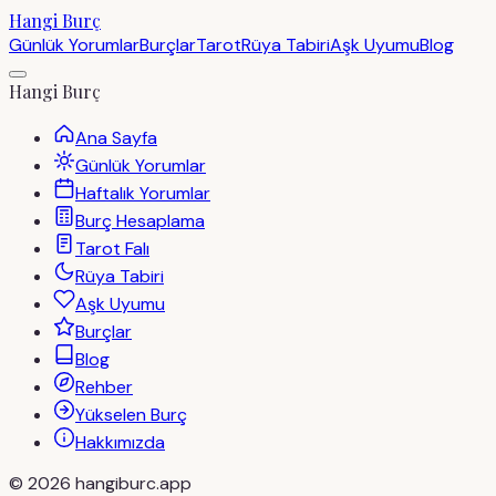
Hangi Burç
Günlük Yorumlar
Burçlar
Tarot
Rüya Tabiri
Aşk Uyumu
Blog
Hangi Burç
Ana Sayfa
Günlük Yorumlar
Haftalık Yorumlar
Burç Hesaplama
Tarot Falı
Rüya Tabiri
Aşk Uyumu
Burçlar
Blog
Rehber
Yükselen Burç
Hakkımızda
©
2026
hangiburc.app