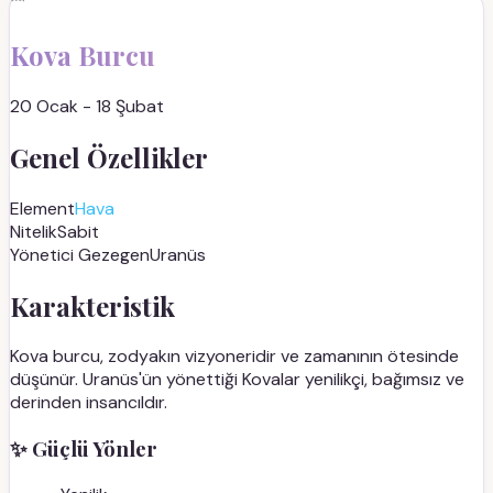
Kova
Burcu
20 Ocak - 18 Şubat
Genel Özellikler
Element
Hava
Nitelik
Sabit
Yönetici Gezegen
Uranüs
Karakteristik
Kova burcu, zodyakın vizyoneridir ve zamanının ötesinde
düşünür. Uranüs'ün yönettiği Kovalar yenilikçi, bağımsız ve
derinden insancıldır.
✨
Güçlü Yönler