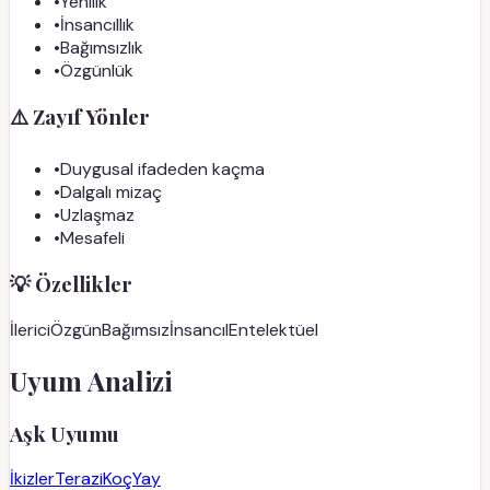
•
Yenilik
•
İnsancıllık
•
Bağımsızlık
•
Özgünlük
⚠️
Zayıf Yönler
•
Duygusal ifadeden kaçma
•
Dalgalı mizaç
•
Uzlaşmaz
•
Mesafeli
💡
Özellikler
İlerici
Özgün
Bağımsız
İnsancıl
Entelektüel
Uyum Analizi
Aşk Uyumu
İkizler
Terazi
Koç
Yay