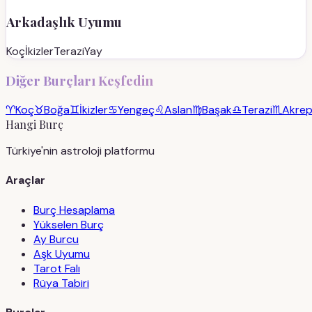
Arkadaşlık Uyumu
Koç
İkizler
Terazi
Yay
Diğer Burçları Keşfedin
♈
Koç
♉
Boğa
♊
İkizler
♋
Yengeç
♌
Aslan
♍
Başak
♎
Terazi
♏
Akre
Hangi Burç
Türkiye'nin astroloji platformu
Araçlar
Burç Hesaplama
Yükselen Burç
Ay Burcu
Aşk Uyumu
Tarot Falı
Rüya Tabiri