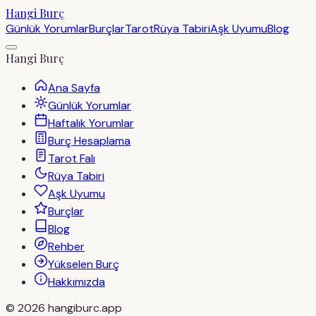
Hangi Burç
Günlük Yorumlar
Burçlar
Tarot
Rüya Tabiri
Aşk Uyumu
Blog
Hangi Burç
Ana Sayfa
Günlük Yorumlar
Haftalık Yorumlar
Burç Hesaplama
Tarot Falı
Rüya Tabiri
Aşk Uyumu
Burçlar
Blog
Rehber
Yükselen Burç
Hakkımızda
©
2026
hangiburc.app