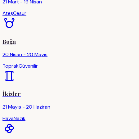
21 Mart - 19 Nisan
Ateş
Cesur
Boğa
20 Nisan - 20 Mayıs
Toprak
Güvenilir
İkizler
21 Mayıs - 20 Haziran
Hava
Nazik