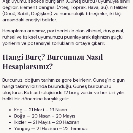
Aşk uyumu, sadece burçların (Güneş burcu) uyumuyla sınırlı
değildir. Element dengesi (Ateş, Toprak, Hava, Su), nitelikler
(Öncü, Sabit, Değişken) ve numerolojik titreşimler, iki kişi
arasındaki enerjiyi belirler.
Hesaplama aracımız, partnerinizle olan zihinsel, duygusal,
ruhsal ve fiziksel uyumunuzu puanlayarak ilişkinizin güçlü
yönlerini ve potansiyel zorluklarını ortaya çıkarır.
Hangi Burç? Burcunuzu Nasıl
Hesaplarsınız?
Burcunuz, doğum tarihinize göre belirlenir. Güneş'in o gün
hangi takımyıldızında bulunduğu, Güneş burcunuzu
oluşturur. Batı astrolojisinde 12 burç vardır ve her biri yılın
belirli bir dönemine karşılık gelir:
Koç
— 21 Mart – 19 Nisan
Boğa
— 20 Nisan – 20 Mayıs
İkizler
— 21 Mayıs – 20 Haziran
Yengeç
— 21 Haziran – 22 Temmuz