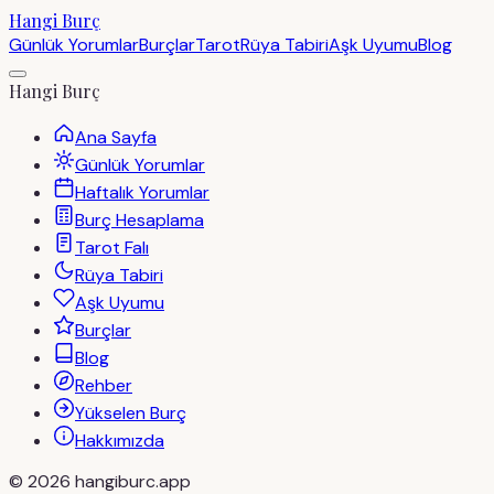
Hangi Burç
Günlük Yorumlar
Burçlar
Tarot
Rüya Tabiri
Aşk Uyumu
Blog
Hangi Burç
Ana Sayfa
Günlük Yorumlar
Haftalık Yorumlar
Burç Hesaplama
Tarot Falı
Rüya Tabiri
Aşk Uyumu
Burçlar
Blog
Rehber
Yükselen Burç
Hakkımızda
©
2026
hangiburc.app