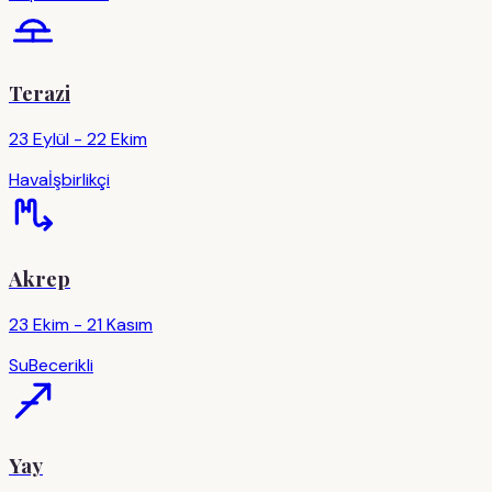
Terazi
23 Eylül - 22 Ekim
Hava
İşbirlikçi
Akrep
23 Ekim - 21 Kasım
Su
Becerikli
Yay