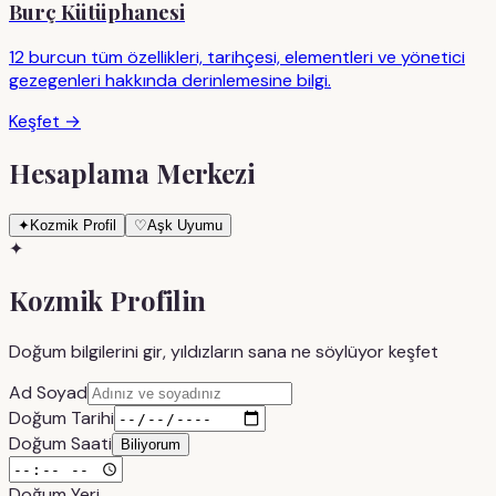
Burç Kütüphanesi
12 burcun tüm özellikleri, tarihçesi, elementleri ve yönetici
gezegenleri hakkında derinlemesine bilgi.
Keşfet →
Hesaplama Merkezi
✦
Kozmik Profil
♡
Aşk Uyumu
✦
Kozmik Profilin
Doğum bilgilerini gir, yıldızların sana ne söylüyor keşfet
Ad Soyad
Doğum Tarihi
Doğum Saati
Biliyorum
Doğum Yeri