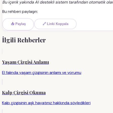
Bu içerik yakında AI destekli sistem tarafından otomatik olar
Bu rehberi paylaşın:
📤 Paylaş
🔗 Linki Kopyala
İlgili Rehberler
Yaşam Çizgisi Anlamı
El falında yaşam çizgisinin anlamı ve yorumu
Kalp Çizgisi Okuma
Kalp çizgisinin aşk hayatınız hakkında söyledikleri