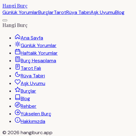
Hangi Burç
Günlük Yorumlar
Burçlar
Tarot
Rüya Tabiri
Aşk Uyumu
Blog
Hangi Burç
Ana Sayfa
Günlük Yorumlar
Haftalık Yorumlar
Burç Hesaplama
Tarot Falı
Rüya Tabiri
Aşk Uyumu
Burçlar
Blog
Rehber
Yükselen Burç
Hakkımızda
©
2026
hangiburc.app