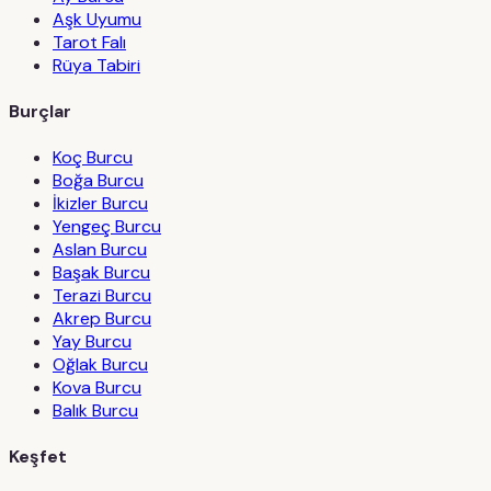
Aşk Uyumu
Tarot Falı
Rüya Tabiri
Burçlar
Koç Burcu
Boğa Burcu
İkizler Burcu
Yengeç Burcu
Aslan Burcu
Başak Burcu
Terazi Burcu
Akrep Burcu
Yay Burcu
Oğlak Burcu
Kova Burcu
Balık Burcu
Keşfet