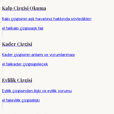
Kalp Çizgisi Okuma
Kalp çizgisinin aşk hayatınız hakkında söyledikleri
el falı
kalp çizgisi
aşk falı
Kader Çizgisi
Kader çizgisinin anlamı ve yorumlanması
el falı
kader çizgisi
gelecek
Evlilik Çizgisi
Evlilik çizgisinden ilişki ve evlilik yorumu
el falı
evlilik çizgisi
ilişki