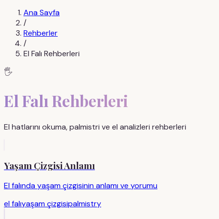
Ana Sayfa
/
Rehberler
/
El Falı Rehberleri
🖐️
El Falı Rehberleri
El hatlarını okuma, palmistri ve el analizleri rehberleri
Yaşam Çizgisi Anlamı
El falında yaşam çizgisinin anlamı ve yorumu
el falı
yaşam çizgisi
palmistry