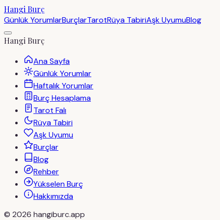
Hangi Burç
Günlük Yorumlar
Burçlar
Tarot
Rüya Tabiri
Aşk Uyumu
Blog
Hangi Burç
Ana Sayfa
Günlük Yorumlar
Haftalık Yorumlar
Burç Hesaplama
Tarot Falı
Rüya Tabiri
Aşk Uyumu
Burçlar
Blog
Rehber
Yükselen Burç
Hakkımızda
©
2026
hangiburc.app