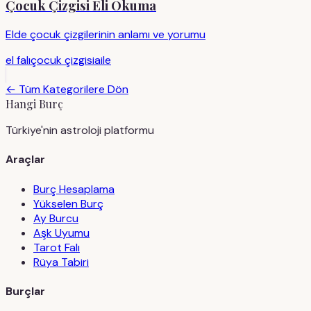
Çocuk Çizgisi Eli Okuma
Elde çocuk çizgilerinin anlamı ve yorumu
el falı
çocuk çizgisi
aile
← Tüm Kategorilere Dön
Hangi Burç
Türkiye'nin astroloji platformu
Araçlar
Burç Hesaplama
Yükselen Burç
Ay Burcu
Aşk Uyumu
Tarot Falı
Rüya Tabiri
Burçlar