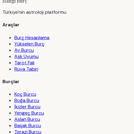
Hangi Burç
Türkiye'nin astroloji platformu
Araçlar
Burç Hesaplama
Yükselen Burç
Ay Burcu
Aşk Uyumu
Tarot Falı
Rüya Tabiri
Burçlar
Koç Burcu
Boğa Burcu
İkizler Burcu
Yengeç Burcu
Aslan Burcu
Başak Burcu
Terazi Burcu