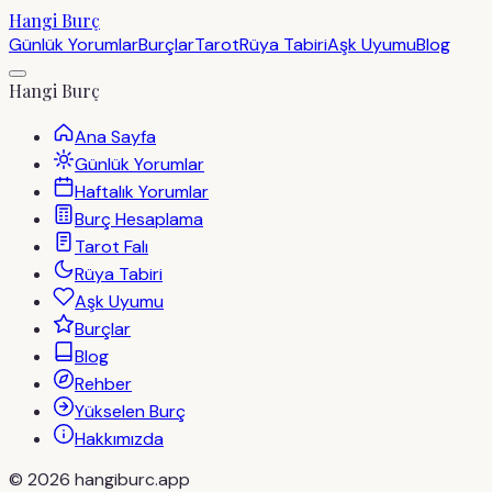
Hangi Burç
Günlük Yorumlar
Burçlar
Tarot
Rüya Tabiri
Aşk Uyumu
Blog
Hangi Burç
Ana Sayfa
Günlük Yorumlar
Haftalık Yorumlar
Burç Hesaplama
Tarot Falı
Rüya Tabiri
Aşk Uyumu
Burçlar
Blog
Rehber
Yükselen Burç
Hakkımızda
©
2026
hangiburc.app