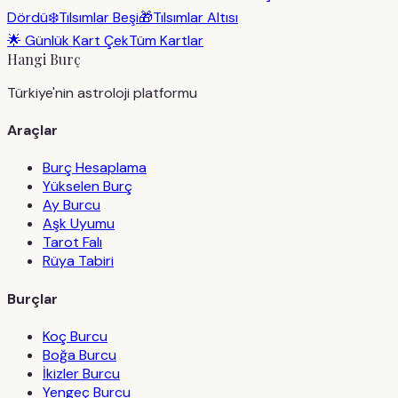
Dördü
❄️
Tılsımlar Beşi
🎁
Tılsımlar Altısı
🌟 Günlük Kart Çek
Tüm Kartlar
Hangi Burç
Türkiye'nin astroloji platformu
Araçlar
Burç Hesaplama
Yükselen Burç
Ay Burcu
Aşk Uyumu
Tarot Falı
Rüya Tabiri
Burçlar
Koç Burcu
Boğa Burcu
İkizler Burcu
Yengeç Burcu