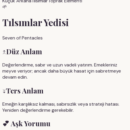
Küçük Arkana
Tılsımlar
Toprak
Elementi
🌱
Tılsımlar Yedisi
Seven of Pentacles
↑
Düz Anlam
Değerlendirme, sabır ve uzun vadeli yatırım. Emekleriniz
meyve veriyor; ancak daha büyük hasat için sabretmeye
devam edin.
↓
Ters Anlam
Emeğin karşılıksız kalması, sabırsızlık veya strateji hatası.
Yeniden değerlendirme gerekebilir.
💕
Aşk Yorumu