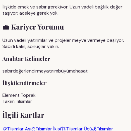
İlişkide emek ve sabır gerekiyor. Uzun vadeli bağlılık değer
taşıyor; aceleye gerek yok.
💼
Kariyer Yorumu
Uzun vadeli yatırımlar ve projeler meyve vermeye başlıyor.
Sabırlı kalın; sonuçlar yakın.
Anahtar Kelimeler
sabır
değerlendirme
yatırım
büyüme
hasat
İlişkilendirmeler
Element:
Toprak
Takım:
Tılsımlar
İlgili Kartlar
🪙
Tılsımlar Ası
⚖️
Tılsımlar İkisi
🏗️
Tılsımlar Üçü
💰
Tılsımlar