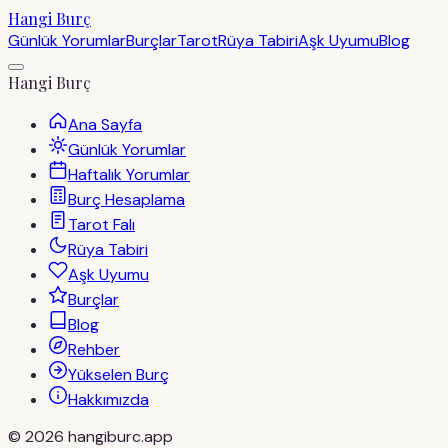
Hangi Burç
Günlük Yorumlar
Burçlar
Tarot
Rüya Tabiri
Aşk Uyumu
Blog
Hangi Burç
Ana Sayfa
Günlük Yorumlar
Haftalık Yorumlar
Burç Hesaplama
Tarot Falı
Rüya Tabiri
Aşk Uyumu
Burçlar
Blog
Rehber
Yükselen Burç
Hakkımızda
©
2026
hangiburc.app