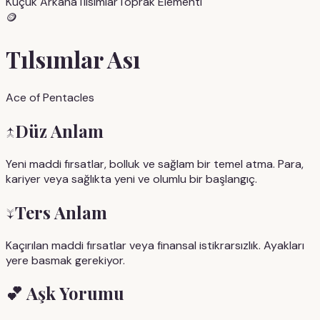
Küçük Arkana
Tılsımlar
Toprak
Elementi
🪙
Tılsımlar Ası
Ace of Pentacles
↑
Düz Anlam
Yeni maddi fırsatlar, bolluk ve sağlam bir temel atma. Para,
kariyer veya sağlıkta yeni ve olumlu bir başlangıç.
↓
Ters Anlam
Kaçırılan maddi fırsatlar veya finansal istikrarsızlık. Ayakları
yere basmak gerekiyor.
💕
Aşk Yorumu