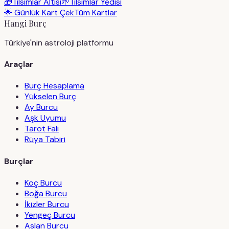
🎁
Tılsımlar Altısı
🌱
Tılsımlar Yedisi
🌟 Günlük Kart Çek
Tüm Kartlar
Hangi Burç
Türkiye'nin astroloji platformu
Araçlar
Burç Hesaplama
Yükselen Burç
Ay Burcu
Aşk Uyumu
Tarot Falı
Rüya Tabiri
Burçlar
Koç Burcu
Boğa Burcu
İkizler Burcu
Yengeç Burcu
Aslan Burcu