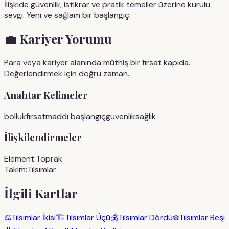
İlişkide güvenlik, istikrar ve pratik temeller üzerine kurulu
sevgi. Yeni ve sağlam bir başlangıç.
💼
Kariyer Yorumu
Para veya kariyer alanında müthiş bir fırsat kapıda.
Değerlendirmek için doğru zaman.
Anahtar Kelimeler
bolluk
fırsat
maddi başlangıç
güvenlik
sağlık
İlişkilendirmeler
Element:
Toprak
Takım:
Tılsımlar
İlgili Kartlar
⚖️
Tılsımlar İkisi
🏗️
Tılsımlar Üçü
💰
Tılsımlar Dördü
❄️
Tılsımlar Beşi