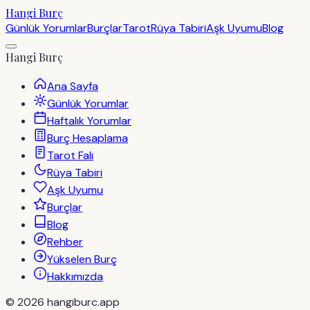
Hangi Burç
Günlük Yorumlar
Burçlar
Tarot
Rüya Tabiri
Aşk Uyumu
Blog
Hangi Burç
Ana Sayfa
Günlük Yorumlar
Haftalık Yorumlar
Burç Hesaplama
Tarot Falı
Rüya Tabiri
Aşk Uyumu
Burçlar
Blog
Rehber
Yükselen Burç
Hakkımızda
©
2026
hangiburc.app