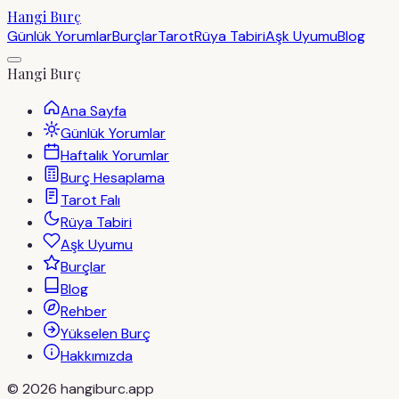
Hangi Burç
Günlük Yorumlar
Burçlar
Tarot
Rüya Tabiri
Aşk Uyumu
Blog
Hangi Burç
Ana Sayfa
Günlük Yorumlar
Haftalık Yorumlar
Burç Hesaplama
Tarot Falı
Rüya Tabiri
Aşk Uyumu
Burçlar
Blog
Rehber
Yükselen Burç
Hakkımızda
©
2026
hangiburc.app