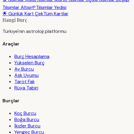
Tılsımlar Altısı
🌱
Tılsımlar Yedisi
🌟 Günlük Kart Çek
Tüm Kartlar
Hangi Burç
Türkiye'nin astroloji platformu
Araçlar
Burç Hesaplama
Yükselen Burç
Ay Burcu
Aşk Uyumu
Tarot Falı
Rüya Tabiri
Burçlar
Koç Burcu
Boğa Burcu
İkizler Burcu
Yengeç Burcu