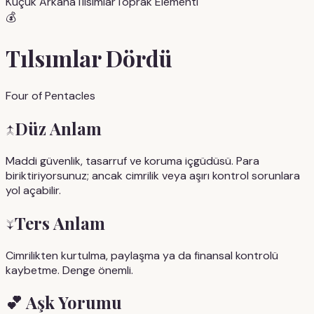
Küçük Arkana
Tılsımlar
Toprak
Elementi
💰
Tılsımlar Dördü
Four of Pentacles
↑
Düz Anlam
Maddi güvenlik, tasarruf ve koruma içgüdüsü. Para
biriktiriyorsunuz; ancak cimrilik veya aşırı kontrol sorunlara
yol açabilir.
↓
Ters Anlam
Cimrilikten kurtulma, paylaşma ya da finansal kontrolü
kaybetme. Denge önemli.
💕
Aşk Yorumu