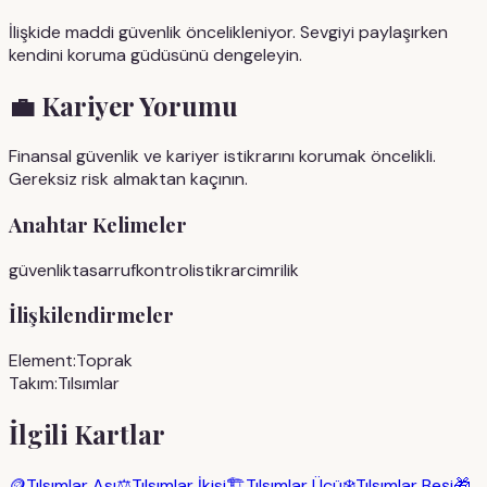
İlişkide maddi güvenlik öncelikleniyor. Sevgiyi paylaşırken
kendini koruma güdüsünü dengeleyin.
💼
Kariyer Yorumu
Finansal güvenlik ve kariyer istikrarını korumak öncelikli.
Gereksiz risk almaktan kaçının.
Anahtar Kelimeler
güvenlik
tasarruf
kontrol
istikrar
cimrilik
İlişkilendirmeler
Element:
Toprak
Takım:
Tılsımlar
İlgili Kartlar
🪙
Tılsımlar Ası
⚖️
Tılsımlar İkisi
🏗️
Tılsımlar Üçü
❄️
Tılsımlar Beşi
🎁