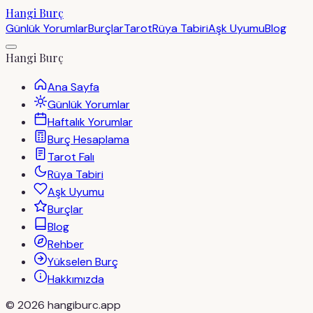
Hangi Burç
Günlük Yorumlar
Burçlar
Tarot
Rüya Tabiri
Aşk Uyumu
Blog
Hangi Burç
Ana Sayfa
Günlük Yorumlar
Haftalık Yorumlar
Burç Hesaplama
Tarot Falı
Rüya Tabiri
Aşk Uyumu
Burçlar
Blog
Rehber
Yükselen Burç
Hakkımızda
©
2026
hangiburc.app