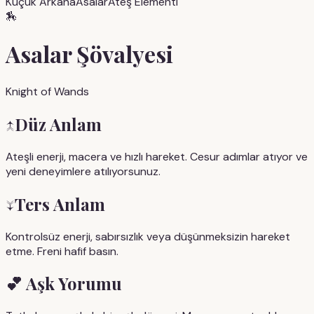
Küçük Arkana
Asalar
Ateş
Elementi
🏇
Asalar Şövalyesi
Knight of Wands
↑
Düz Anlam
Ateşli enerji, macera ve hızlı hareket. Cesur adımlar atıyor ve
yeni deneyimlere atılıyorsunuz.
↓
Ters Anlam
Kontrolsüz enerji, sabırsızlık veya düşünmeksizin hareket
etme. Freni hafif basın.
💕
Aşk Yorumu