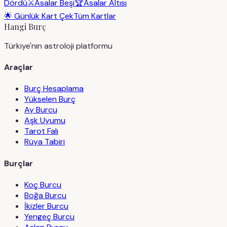
Dördü
⚔️
Asalar Beşi
🏆
Asalar Altısı
🌟 Günlük Kart Çek
Tüm Kartlar
Hangi Burç
Türkiye'nin astroloji platformu
Araçlar
Burç Hesaplama
Yükselen Burç
Ay Burcu
Aşk Uyumu
Tarot Falı
Rüya Tabiri
Burçlar
Koç Burcu
Boğa Burcu
İkizler Burcu
Yengeç Burcu