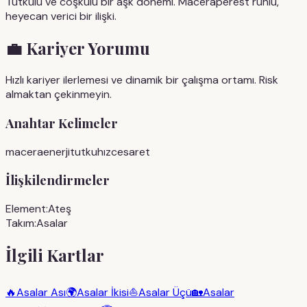
Tutkulu ve coşkulu bir aşk dönemi. Maceraperest ruhlu,
heyecan verici bir ilişki.
💼
Kariyer Yorumu
Hızlı kariyer ilerlemesi ve dinamik bir çalışma ortamı. Risk
almaktan çekinmeyin.
Anahtar Kelimeler
macera
enerji
tutku
hız
cesaret
İlişkilendirmeler
Element:
Ateş
Takım:
Asalar
İlgili Kartlar
🔥
Asalar Ası
🌍
Asalar İkisi
⛵
Asalar Üçü
🏡
Asalar