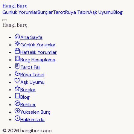
Hangi Burç
Günlük Yorumlar
Burçlar
Tarot
Rüya Tabiri
Aşk Uyumu
Blog
Hangi Burç
Ana Sayfa
Günlük Yorumlar
Haftalık Yorumlar
Burç Hesaplama
Tarot Falı
Rüya Tabiri
Aşk Uyumu
Burçlar
Blog
Rehber
Yükselen Burç
Hakkımızda
©
2026
hangiburc.app