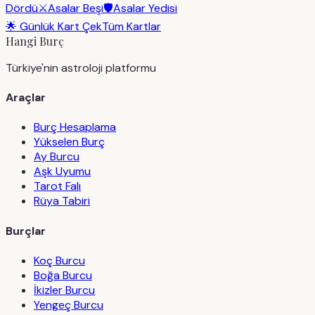
Dördü
⚔️
Asalar Beşi
🛡️
Asalar Yedisi
🌟 Günlük Kart Çek
Tüm Kartlar
Hangi Burç
Türkiye'nin astroloji platformu
Araçlar
Burç Hesaplama
Yükselen Burç
Ay Burcu
Aşk Uyumu
Tarot Falı
Rüya Tabiri
Burçlar
Koç Burcu
Boğa Burcu
İkizler Burcu
Yengeç Burcu