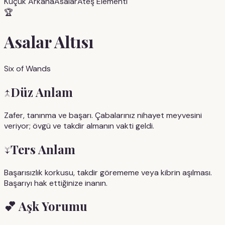
Küçük Arkana
Asalar
Ateş
Elementi
🏆
Asalar Altısı
Six of Wands
↑
Düz Anlam
Zafer, tanınma ve başarı. Çabalarınız nihayet meyvesini
veriyor; övgü ve takdir almanın vakti geldi.
↓
Ters Anlam
Başarısızlık korkusu, takdir görememe veya kibrin aşılması.
Başarıyı hak ettiğinize inanın.
💕
Aşk Yorumu