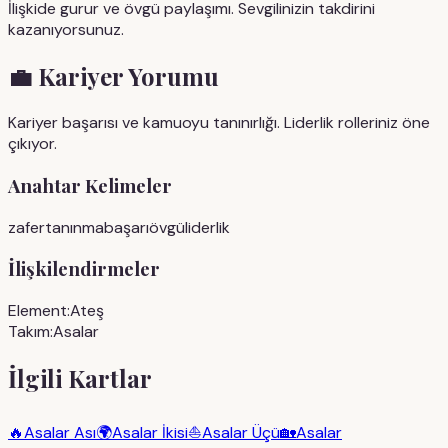
İlişkide gurur ve övgü paylaşımı. Sevgilinizin takdirini
kazanıyorsunuz.
💼
Kariyer Yorumu
Kariyer başarısı ve kamuoyu tanınırlığı. Liderlik rolleriniz öne
çıkıyor.
Anahtar Kelimeler
zafer
tanınma
başarı
övgü
liderlik
İlişkilendirmeler
Element:
Ateş
Takım:
Asalar
İlgili Kartlar
🔥
Asalar Ası
🌍
Asalar İkisi
⛵
Asalar Üçü
🏡
Asalar