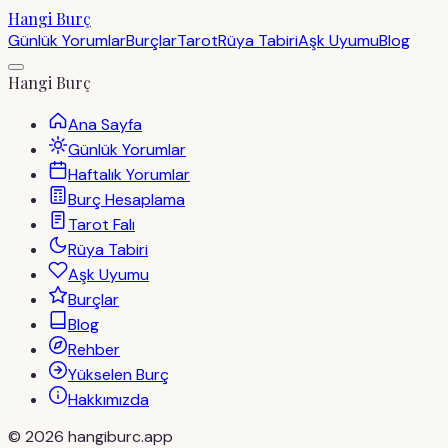
Hangi Burç
Günlük Yorumlar
Burçlar
Tarot
Rüya Tabiri
Aşk Uyumu
Blog
Hangi Burç
Ana Sayfa
Günlük Yorumlar
Haftalık Yorumlar
Burç Hesaplama
Tarot Falı
Rüya Tabiri
Aşk Uyumu
Burçlar
Blog
Rehber
Yükselen Burç
Hakkımızda
©
2026
hangiburc.app