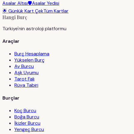
Asalar Altısı
🛡️
Asalar Yedisi
🌟 Günlük Kart Çek
Tüm Kartlar
Hangi Burç
Türkiye'nin astroloji platformu
Araçlar
Burç Hesaplama
Yükselen Burç
Ay Burcu
Aşk Uyumu
Tarot Falı
Rüya Tabiri
Burçlar
Koç Burcu
Boğa Burcu
İkizler Burcu
Yengeç Burcu