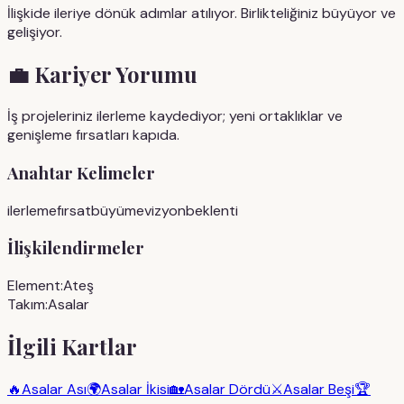
İlişkide ileriye dönük adımlar atılıyor. Birlikteliğiniz büyüyor ve
gelişiyor.
💼
Kariyer Yorumu
İş projeleriniz ilerleme kaydediyor; yeni ortaklıklar ve
genişleme fırsatları kapıda.
Anahtar Kelimeler
ilerleme
fırsat
büyüme
vizyon
beklenti
İlişkilendirmeler
Element:
Ateş
Takım:
Asalar
İlgili Kartlar
🔥
Asalar Ası
🌍
Asalar İkisi
🏡
Asalar Dördü
⚔️
Asalar Beşi
🏆