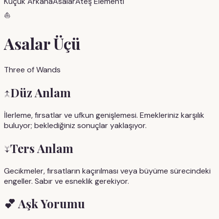
Küçük Arkana
Asalar
Ateş
Elementi
⛵
Asalar Üçü
Three of Wands
↑
Düz Anlam
İlerleme, fırsatlar ve ufkun genişlemesi. Emekleriniz karşılık
buluyor; beklediğiniz sonuçlar yaklaşıyor.
↓
Ters Anlam
Gecikmeler, fırsatların kaçırılması veya büyüme sürecindeki
engeller. Sabır ve esneklik gerekiyor.
💕
Aşk Yorumu