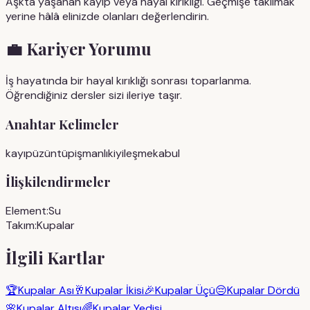
Aşkta yaşanan kayıp veya hayal kırıklığı. Geçmişe takılmak
yerine hâlâ elinizde olanları değerlendirin.
💼
Kariyer Yorumu
İş hayatında bir hayal kırıklığı sonrası toparlanma.
Öğrendiğiniz dersler sizi ileriye taşır.
Anahtar Kelimeler
kayıp
üzüntü
pişmanlık
iyileşme
kabul
İlişkilendirmeler
Element:
Su
Takım:
Kupalar
İlgili Kartlar
🏆
Kupalar Ası
🥂
Kupalar İkisi
🎉
Kupalar Üçü
😔
Kupalar Dördü
🌸
Kupalar Altısı
🌈
Kupalar Yedisi