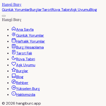
Hangi Burç
Günlük Yorumlar
Burçlar
Tarot
Rüya Tabiri
Aşk Uyumu
Blog
Hangi Burç
Ana Sayfa
Günlük Yorumlar
Haftalık Yorumlar
Burç Hesaplama
Tarot Falı
Rüya Tabiri
Aşk Uyumu
Burçlar
Blog
Rehber
Yükselen Burç
Hakkımızda
©
2026
hangiburc.app