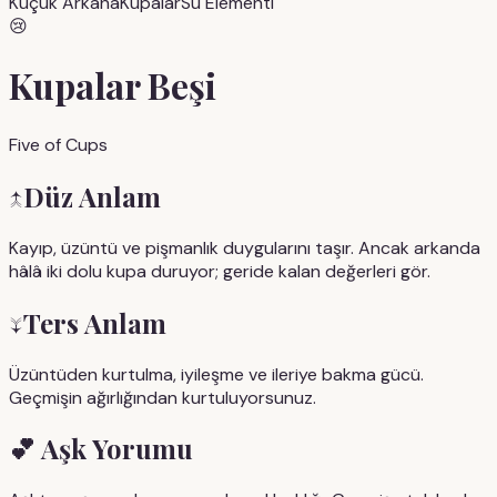
Küçük Arkana
Kupalar
Su
Elementi
😢
Kupalar Beşi
Five of Cups
↑
Düz Anlam
Kayıp, üzüntü ve pişmanlık duygularını taşır. Ancak arkanda
hâlâ iki dolu kupa duruyor; geride kalan değerleri gör.
↓
Ters Anlam
Üzüntüden kurtulma, iyileşme ve ileriye bakma gücü.
Geçmişin ağırlığından kurtuluyorsunuz.
💕
Aşk Yorumu