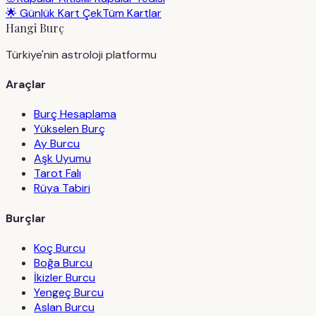
🌟 Günlük Kart Çek
Tüm Kartlar
Hangi Burç
Türkiye'nin astroloji platformu
Araçlar
Burç Hesaplama
Yükselen Burç
Ay Burcu
Aşk Uyumu
Tarot Falı
Rüya Tabiri
Burçlar
Koç Burcu
Boğa Burcu
İkizler Burcu
Yengeç Burcu
Aslan Burcu