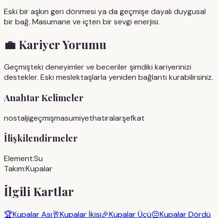
Eski bir aşkın geri dönmesi ya da geçmişe dayalı duygusal
bir bağ. Masumane ve içten bir sevgi enerjisi.
💼
Kariyer Yorumu
Geçmişteki deneyimler ve beceriler şimdiki kariyerinizi
destekler. Eski meslektaşlarla yeniden bağlantı kurabilirsiniz.
Anahtar Kelimeler
nostalji
geçmiş
masumiyet
hatıralar
şefkat
İlişkilendirmeler
Element:
Su
Takım:
Kupalar
İlgili Kartlar
🏆
Kupalar Ası
🥂
Kupalar İkisi
🎉
Kupalar Üçü
😔
Kupalar Dördü