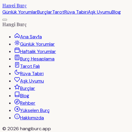
Hangi Burç
Günlük Yorumlar
Burçlar
Tarot
Rüya Tabiri
Aşk Uyumu
Blog
Hangi Burç
Ana Sayfa
Günlük Yorumlar
Haftalık Yorumlar
Burç Hesaplama
Tarot Falı
Rüya Tabiri
Aşk Uyumu
Burçlar
Blog
Rehber
Yükselen Burç
Hakkımızda
©
2026
hangiburc.app