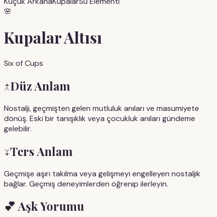
Küçük Arkana
Kupalar
Su
Elementi
🌸
Kupalar Altısı
Six of Cups
↑
Düz Anlam
Nostalji, geçmişten gelen mutluluk anıları ve masumiyete
dönüş. Eski bir tanışıklık veya çocukluk anıları gündeme
gelebilir.
↓
Ters Anlam
Geçmişe aşırı takılma veya gelişmeyi engelleyen nostaljik
bağlar. Geçmiş deneyimlerden öğrenip ilerleyin.
💕
Aşk Yorumu