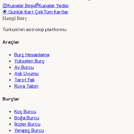
😢
Kupalar Beşi
🌈
Kupalar Yedisi
🌟 Günlük Kart Çek
Tüm Kartlar
Hangi Burç
Türkiye'nin astroloji platformu
Araçlar
Burç Hesaplama
Yükselen Burç
Ay Burcu
Aşk Uyumu
Tarot Falı
Rüya Tabiri
Burçlar
Koç Burcu
Boğa Burcu
İkizler Burcu
Yengeç Burcu