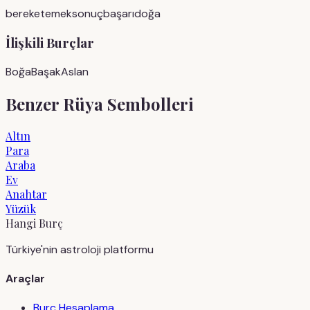
bereket
emek
sonuç
başarı
doğa
İlişkili Burçlar
Boğa
Başak
Aslan
Benzer Rüya Sembolleri
Altın
Para
Araba
Ev
Anahtar
Yüzük
Hangi Burç
Türkiye'nin astroloji platformu
Araçlar
Burç Hesaplama