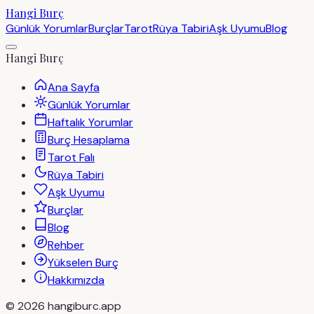
Hangi Burç
Günlük Yorumlar
Burçlar
Tarot
Rüya Tabiri
Aşk Uyumu
Blog
Hangi Burç
Ana Sayfa
Günlük Yorumlar
Haftalık Yorumlar
Burç Hesaplama
Tarot Falı
Rüya Tabiri
Aşk Uyumu
Burçlar
Blog
Rehber
Yükselen Burç
Hakkımızda
©
2026
hangiburc.app