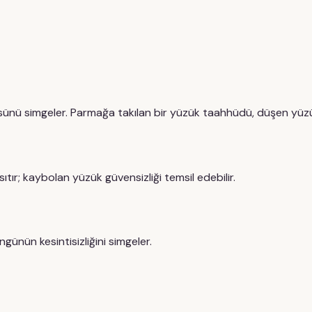
ü simgeler. Parmağa takılan bir yüzük taahhüdü, düşen yüzük is
ıtır; kaybolan yüzük güvensizliği temsil edebilir.
ünün kesintisizliğini simgeler.