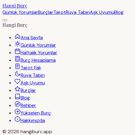
Hangi Burç
Günlük Yorumlar
Burçlar
Tarot
Rüya Tabiri
Aşk Uyumu
Blog
Hangi Burç
Ana Sayfa
Günlük Yorumlar
Haftalık Yorumlar
Burç Hesaplama
Tarot Falı
Rüya Tabiri
Aşk Uyumu
Burçlar
Blog
Rehber
Yükselen Burç
Hakkımızda
©
2026
hangiburc.app