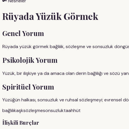
🔑
Nesneler
Rüyada
Yüzük
Görmek
Genel Yorum
Rüyada yüzük görmek bağlılık, sözleşme ve sonsuzluk döngüsün
Psikolojik Yorum
Yüzük, bir ilişkiye ya da amaca olan derin bağlılığı ve sözü yans
Spiritüel Yorum
Yüzüğün halkası, sonsuzluk ve ruhsal sözleşmeyi; evrensel döng
bağlılık
aşk
sözleşme
sonsuzluk
taahhüt
İlişkili Burçlar