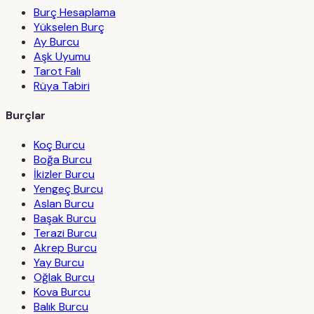
Burç Hesaplama
Yükselen Burç
Ay Burcu
Aşk Uyumu
Tarot Falı
Rüya Tabiri
Burçlar
Koç Burcu
Boğa Burcu
İkizler Burcu
Yengeç Burcu
Aslan Burcu
Başak Burcu
Terazi Burcu
Akrep Burcu
Yay Burcu
Oğlak Burcu
Kova Burcu
Balık Burcu