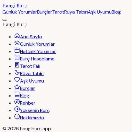
Hangi Burç
Günlük Yorumlar
Burçlar
Tarot
Rüya Tabiri
Aşk Uyumu
Blog
Hangi Burç
Ana Sayfa
Günlük Yorumlar
Haftalık Yorumlar
Burç Hesaplama
Tarot Falı
Rüya Tabiri
Aşk Uyumu
Burçlar
Blog
Rehber
Yükselen Burç
Hakkımızda
©
2026
hangiburc.app