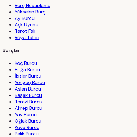
Burç Hesaplama
Yükselen Burç
Ay Burcu
Aşk Uyumu
Tarot Falı
Rüya Tabiri
Burçlar
Koç Burcu
Boğa Burcu
İkizler Burcu
Yengeç Burcu
Aslan Burcu
Başak Burcu
Terazi Burcu
Akrep Burcu
Yay Burcu
Oğlak Burcu
Kova Burcu
Balık Burcu