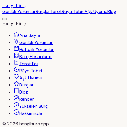
Hangi Burç
Günlük Yorumlar
Burçlar
Tarot
Rüya Tabiri
Aşk Uyumu
Blog
Hangi Burç
Ana Sayfa
Günlük Yorumlar
Haftalık Yorumlar
Burç Hesaplama
Tarot Falı
Rüya Tabiri
Aşk Uyumu
Burçlar
Blog
Rehber
Yükselen Burç
Hakkımızda
©
2026
hangiburc.app