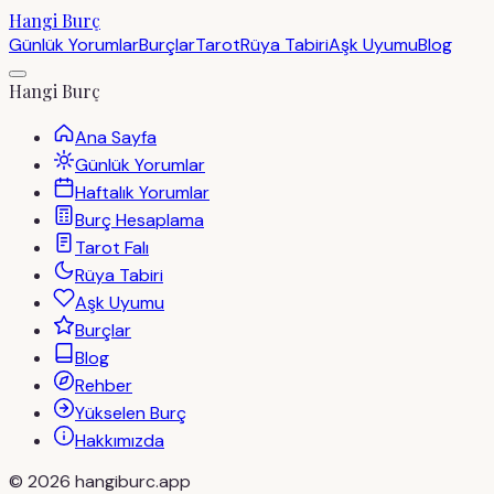
Hangi Burç
Günlük Yorumlar
Burçlar
Tarot
Rüya Tabiri
Aşk Uyumu
Blog
Hangi Burç
Ana Sayfa
Günlük Yorumlar
Haftalık Yorumlar
Burç Hesaplama
Tarot Falı
Rüya Tabiri
Aşk Uyumu
Burçlar
Blog
Rehber
Yükselen Burç
Hakkımızda
©
2026
hangiburc.app