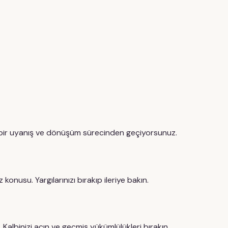
 bir uyanış ve dönüşüm sürecinden geçiyorsunuz.
konusu. Yargılarınızı bırakıp ileriye bakın.
. Kalbinizi açın ve geçmiş yükümlülükleri bırakın.