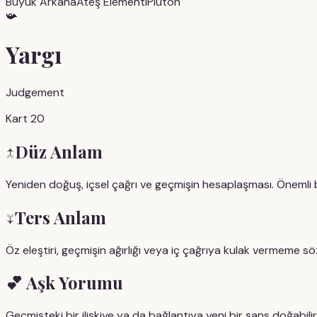
Büyük Arkana
Ateş
Elementi
Plüton
📯
Yargı
Judgement
Kart 20
↑
Düz Anlam
Yeniden doğuş, içsel çağrı ve geçmişin hesaplaşması. Önemli
↓
Ters Anlam
Öz eleştiri, geçmişin ağırlığı veya iç çağrıya kulak vermeme söz 
💕
Aşk Yorumu
Geçmişteki bir ilişkiye ya da bağlantıya yeni bir şans doğabilir