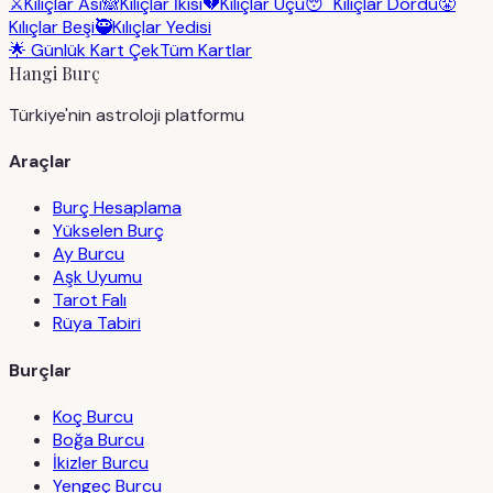
⚔️
Kılıçlar Ası
🙈
Kılıçlar İkisi
💔
Kılıçlar Üçü
😴
Kılıçlar Dördü
😤
Kılıçlar Beşi
🥷
Kılıçlar Yedisi
🌟 Günlük Kart Çek
Tüm Kartlar
Hangi Burç
Türkiye'nin astroloji platformu
Araçlar
Burç Hesaplama
Yükselen Burç
Ay Burcu
Aşk Uyumu
Tarot Falı
Rüya Tabiri
Burçlar
Koç Burcu
Boğa Burcu
İkizler Burcu
Yengeç Burcu