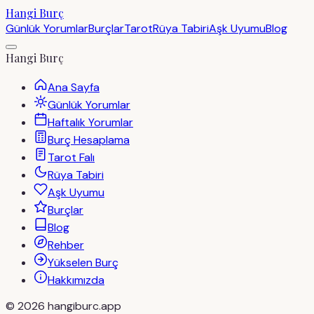
Hangi Burç
Günlük Yorumlar
Burçlar
Tarot
Rüya Tabiri
Aşk Uyumu
Blog
Hangi Burç
Ana Sayfa
Günlük Yorumlar
Haftalık Yorumlar
Burç Hesaplama
Tarot Falı
Rüya Tabiri
Aşk Uyumu
Burçlar
Blog
Rehber
Yükselen Burç
Hakkımızda
©
2026
hangiburc.app