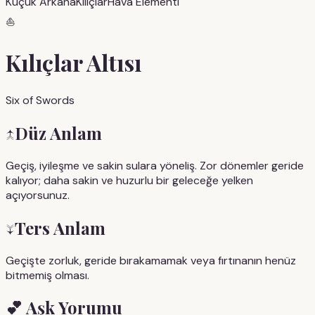
Küçük Arkana
Kılıçlar
Hava
Elementi
⛵
Kılıçlar Altısı
Six of Swords
↑
Düz Anlam
Geçiş, iyileşme ve sakin sulara yöneliş. Zor dönemler geride
kalıyor; daha sakin ve huzurlu bir geleceğe yelken
açıyorsunuz.
↓
Ters Anlam
Geçişte zorluk, geride bırakamamak veya fırtınanın henüz
bitmemiş olması.
💕
Aşk Yorumu