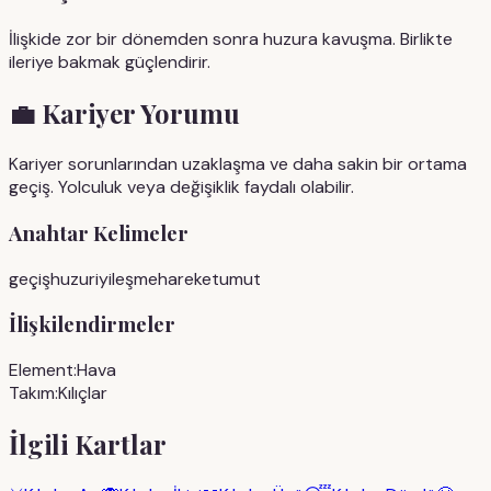
İlişkide zor bir dönemden sonra huzura kavuşma. Birlikte
ileriye bakmak güçlendirir.
💼
Kariyer Yorumu
Kariyer sorunlarından uzaklaşma ve daha sakin bir ortama
geçiş. Yolculuk veya değişiklik faydalı olabilir.
Anahtar Kelimeler
geçiş
huzur
iyileşme
hareket
umut
İlişkilendirmeler
Element:
Hava
Takım:
Kılıçlar
İlgili Kartlar