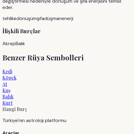
değiştirmesi nedeniyle dönüşüm ve şifa enerjisini temsil
eder.
tehlike
dönüşüm
şifa
düşman
enerji
İlişkili Burçlar
Akrep
Balık
Benzer Rüya Sembolleri
Kedi
Köpek
At
Kuş
Balık
Kurt
Hangi Burç
Türkiye'nin astroloji platformu
Araçlar