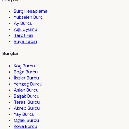
Burç Hesaplama
Yükselen Burç
Ay Burcu
Aşk Uyumu
Tarot Falı
Rüya Tabiri
Burçlar
Koç Burcu
Boğa Burcu
İkizler Burcu
Yengeç Burcu
Aslan Burcu
Başak Burcu
Terazi Burcu
Akrep Burcu
Yay Burcu
Oğlak Burcu
Kova Burcu