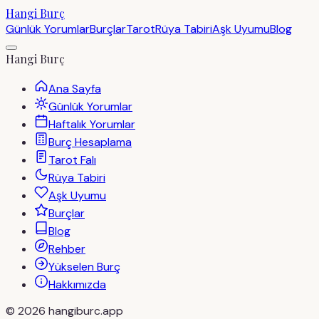
Hangi Burç
Günlük Yorumlar
Burçlar
Tarot
Rüya Tabiri
Aşk Uyumu
Blog
Hangi Burç
Ana Sayfa
Günlük Yorumlar
Haftalık Yorumlar
Burç Hesaplama
Tarot Falı
Rüya Tabiri
Aşk Uyumu
Burçlar
Blog
Rehber
Yükselen Burç
Hakkımızda
©
2026
hangiburc.app