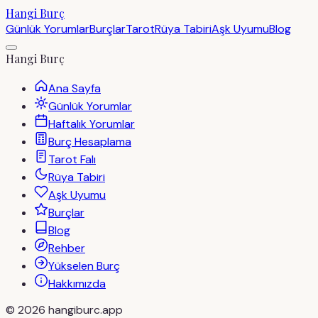
Hangi Burç
Günlük Yorumlar
Burçlar
Tarot
Rüya Tabiri
Aşk Uyumu
Blog
Hangi Burç
Ana Sayfa
Günlük Yorumlar
Haftalık Yorumlar
Burç Hesaplama
Tarot Falı
Rüya Tabiri
Aşk Uyumu
Burçlar
Blog
Rehber
Yükselen Burç
Hakkımızda
©
2026
hangiburc.app