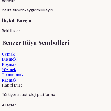
edebilir.
belirsizlik
yön
kaygı
kimlik
kayıp
İlişkili Burçlar
Balık
İkizler
Benzer Rüya Sembolleri
Uçmak
Düşmek
Koşmak
Yüzmek
Tırmanmak
Kaçmak
Hangi Burç
Türkiye'nin astroloji platformu
Araçlar