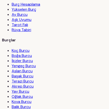
Burç Hesaplama
Yükselen Burç
Ay Burcu
Aşk Uyumu
Tarot Falı
Rüya Tabiri
Burçlar
Koç Burcu
Boğa Burcu
İkizler Burcu
Yengeç Burcu
Aslan Burcu
Başak Burcu
Terazi Burcu
Akrep Burcu
Yay Burcu
Oğlak Burcu
Kova Burcu
Balık Burcu