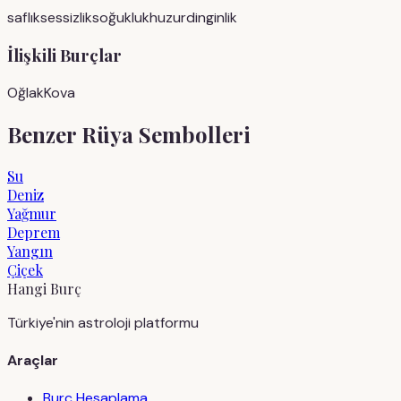
saflık
sessizlik
soğukluk
huzur
dinginlik
İlişkili Burçlar
Oğlak
Kova
Benzer Rüya Sembolleri
Su
Deniz
Yağmur
Deprem
Yangın
Çiçek
Hangi Burç
Türkiye'nin astroloji platformu
Araçlar
Burç Hesaplama