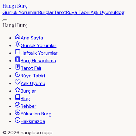
Hangi Burç
Günlük Yorumlar
Burçlar
Tarot
Rüya Tabiri
Aşk Uyumu
Blog
Hangi Burç
Ana Sayfa
Günlük Yorumlar
Haftalık Yorumlar
Burç Hesaplama
Tarot Falı
Rüya Tabiri
Aşk Uyumu
Burçlar
Blog
Rehber
Yükselen Burç
Hakkımızda
©
2026
hangiburc.app