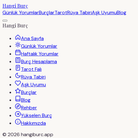
Hangi Burç
Günlük Yorumlar
Burçlar
Tarot
Rüya Tabiri
Aşk Uyumu
Blog
Hangi Burç
Ana Sayfa
Günlük Yorumlar
Haftalık Yorumlar
Burç Hesaplama
Tarot Falı
Rüya Tabiri
Aşk Uyumu
Burçlar
Blog
Rehber
Yükselen Burç
Hakkımızda
©
2026
hangiburc.app