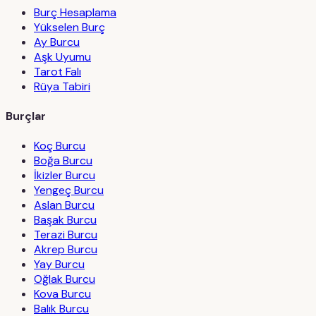
Burç Hesaplama
Yükselen Burç
Ay Burcu
Aşk Uyumu
Tarot Falı
Rüya Tabiri
Burçlar
Koç Burcu
Boğa Burcu
İkizler Burcu
Yengeç Burcu
Aslan Burcu
Başak Burcu
Terazi Burcu
Akrep Burcu
Yay Burcu
Oğlak Burcu
Kova Burcu
Balık Burcu