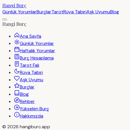
Hangi Burç
Günlük Yorumlar
Burçlar
Tarot
Rüya Tabiri
Aşk Uyumu
Blog
Hangi Burç
Ana Sayfa
Günlük Yorumlar
Haftalık Yorumlar
Burç Hesaplama
Tarot Falı
Rüya Tabiri
Aşk Uyumu
Burçlar
Blog
Rehber
Yükselen Burç
Hakkımızda
©
2026
hangiburc.app