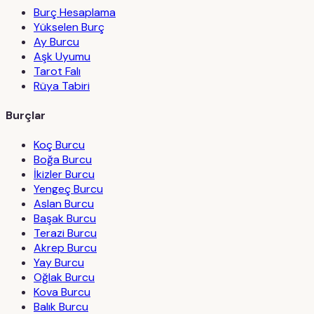
Burç Hesaplama
Yükselen Burç
Ay Burcu
Aşk Uyumu
Tarot Falı
Rüya Tabiri
Burçlar
Koç Burcu
Boğa Burcu
İkizler Burcu
Yengeç Burcu
Aslan Burcu
Başak Burcu
Terazi Burcu
Akrep Burcu
Yay Burcu
Oğlak Burcu
Kova Burcu
Balık Burcu