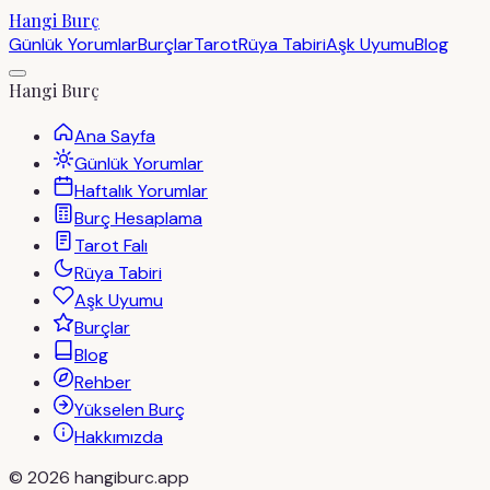
Hangi Burç
Günlük Yorumlar
Burçlar
Tarot
Rüya Tabiri
Aşk Uyumu
Blog
Hangi Burç
Ana Sayfa
Günlük Yorumlar
Haftalık Yorumlar
Burç Hesaplama
Tarot Falı
Rüya Tabiri
Aşk Uyumu
Burçlar
Blog
Rehber
Yükselen Burç
Hakkımızda
©
2026
hangiburc.app