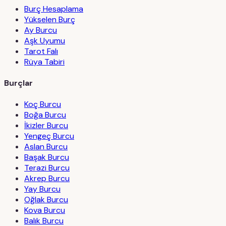
Burç Hesaplama
Yükselen Burç
Ay Burcu
Aşk Uyumu
Tarot Falı
Rüya Tabiri
Burçlar
Koç Burcu
Boğa Burcu
İkizler Burcu
Yengeç Burcu
Aslan Burcu
Başak Burcu
Terazi Burcu
Akrep Burcu
Yay Burcu
Oğlak Burcu
Kova Burcu
Balık Burcu