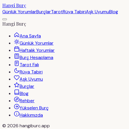
Hangi Burç
Günlük Yorumlar
Burçlar
Tarot
Rüya Tabiri
Aşk Uyumu
Blog
Hangi Burç
Ana Sayfa
Günlük Yorumlar
Haftalık Yorumlar
Burç Hesaplama
Tarot Falı
Rüya Tabiri
Aşk Uyumu
Burçlar
Blog
Rehber
Yükselen Burç
Hakkımızda
©
2026
hangiburc.app