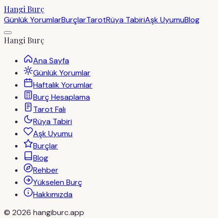
Hangi Burç
Günlük Yorumlar
Burçlar
Tarot
Rüya Tabiri
Aşk Uyumu
Blog
Hangi Burç
Ana Sayfa
Günlük Yorumlar
Haftalık Yorumlar
Burç Hesaplama
Tarot Falı
Rüya Tabiri
Aşk Uyumu
Burçlar
Blog
Rehber
Yükselen Burç
Hakkımızda
©
2026
hangiburc.app