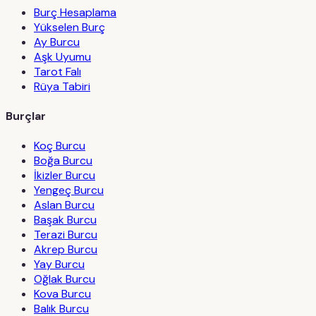
Burç Hesaplama
Yükselen Burç
Ay Burcu
Aşk Uyumu
Tarot Falı
Rüya Tabiri
Burçlar
Koç Burcu
Boğa Burcu
İkizler Burcu
Yengeç Burcu
Aslan Burcu
Başak Burcu
Terazi Burcu
Akrep Burcu
Yay Burcu
Oğlak Burcu
Kova Burcu
Balık Burcu