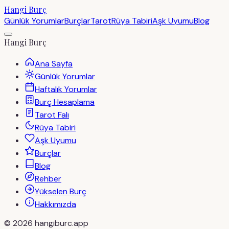
Hangi Burç
Günlük Yorumlar
Burçlar
Tarot
Rüya Tabiri
Aşk Uyumu
Blog
Hangi Burç
Ana Sayfa
Günlük Yorumlar
Haftalık Yorumlar
Burç Hesaplama
Tarot Falı
Rüya Tabiri
Aşk Uyumu
Burçlar
Blog
Rehber
Yükselen Burç
Hakkımızda
©
2026
hangiburc.app