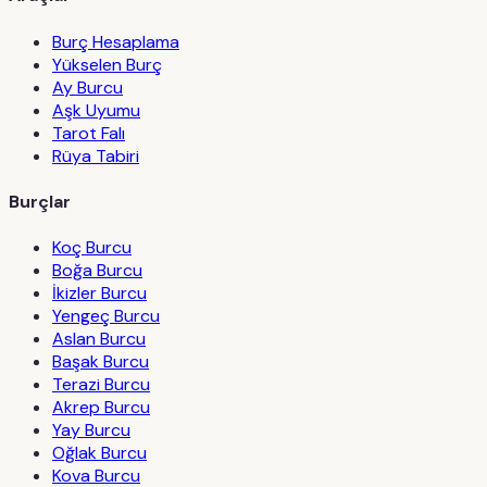
Burç Hesaplama
Yükselen Burç
Ay Burcu
Aşk Uyumu
Tarot Falı
Rüya Tabiri
Burçlar
Koç Burcu
Boğa Burcu
İkizler Burcu
Yengeç Burcu
Aslan Burcu
Başak Burcu
Terazi Burcu
Akrep Burcu
Yay Burcu
Oğlak Burcu
Kova Burcu