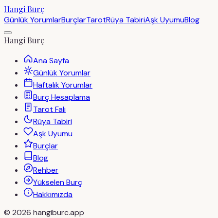
Hangi Burç
Günlük Yorumlar
Burçlar
Tarot
Rüya Tabiri
Aşk Uyumu
Blog
Hangi Burç
Ana Sayfa
Günlük Yorumlar
Haftalık Yorumlar
Burç Hesaplama
Tarot Falı
Rüya Tabiri
Aşk Uyumu
Burçlar
Blog
Rehber
Yükselen Burç
Hakkımızda
©
2026
hangiburc.app