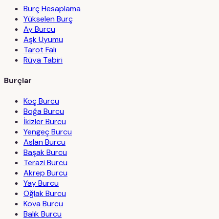
Burç Hesaplama
Yükselen Burç
Ay Burcu
Aşk Uyumu
Tarot Falı
Rüya Tabiri
Burçlar
Koç Burcu
Boğa Burcu
İkizler Burcu
Yengeç Burcu
Aslan Burcu
Başak Burcu
Terazi Burcu
Akrep Burcu
Yay Burcu
Oğlak Burcu
Kova Burcu
Balık Burcu