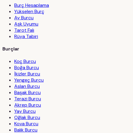
Burç Hesaplama
Yükselen Burç
Ay Burcu
Aşk Uyumu
Tarot Falı
Rüya Tabiri
Burçlar
Koç Burcu
Boğa Burcu
İkizler Burcu
Yengeç Burcu
Aslan Burcu
Başak Burcu
Terazi Burcu
Akrep Burcu
Yay Burcu
Oğlak Burcu
Kova Burcu
Balık Burcu