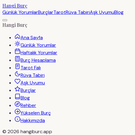
Hangi Burç
Günlük Yorumlar
Burçlar
Tarot
Rüya Tabiri
Aşk Uyumu
Blog
Hangi Burç
Ana Sayfa
Günlük Yorumlar
Haftalık Yorumlar
Burç Hesaplama
Tarot Falı
Rüya Tabiri
Aşk Uyumu
Burçlar
Blog
Rehber
Yükselen Burç
Hakkımızda
©
2026
hangiburc.app