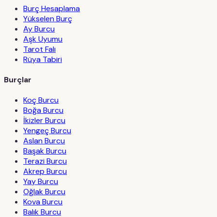
Burç Hesaplama
Yükselen Burç
Ay Burcu
Aşk Uyumu
Tarot Falı
Rüya Tabiri
Burçlar
Koç Burcu
Boğa Burcu
İkizler Burcu
Yengeç Burcu
Aslan Burcu
Başak Burcu
Terazi Burcu
Akrep Burcu
Yay Burcu
Oğlak Burcu
Kova Burcu
Balık Burcu