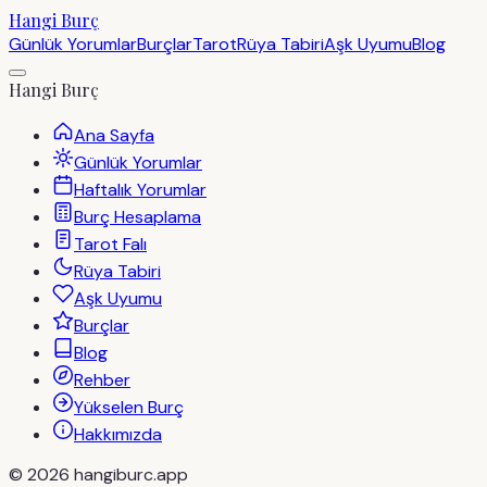
Hangi Burç
Günlük Yorumlar
Burçlar
Tarot
Rüya Tabiri
Aşk Uyumu
Blog
Hangi Burç
Ana Sayfa
Günlük Yorumlar
Haftalık Yorumlar
Burç Hesaplama
Tarot Falı
Rüya Tabiri
Aşk Uyumu
Burçlar
Blog
Rehber
Yükselen Burç
Hakkımızda
©
2026
hangiburc.app