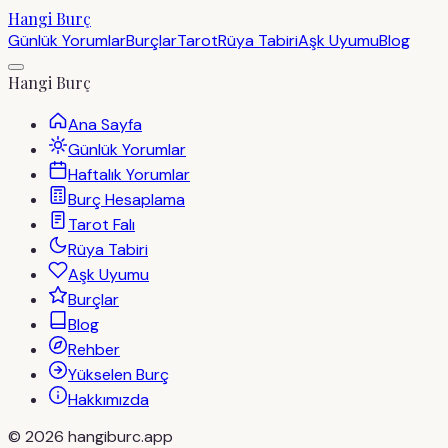
Hangi Burç
Günlük Yorumlar
Burçlar
Tarot
Rüya Tabiri
Aşk Uyumu
Blog
Hangi Burç
Ana Sayfa
Günlük Yorumlar
Haftalık Yorumlar
Burç Hesaplama
Tarot Falı
Rüya Tabiri
Aşk Uyumu
Burçlar
Blog
Rehber
Yükselen Burç
Hakkımızda
©
2026
hangiburc.app