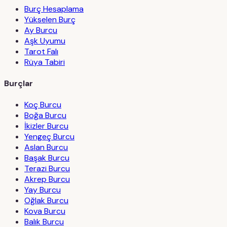
Burç Hesaplama
Yükselen Burç
Ay Burcu
Aşk Uyumu
Tarot Falı
Rüya Tabiri
Burçlar
Koç Burcu
Boğa Burcu
İkizler Burcu
Yengeç Burcu
Aslan Burcu
Başak Burcu
Terazi Burcu
Akrep Burcu
Yay Burcu
Oğlak Burcu
Kova Burcu
Balık Burcu