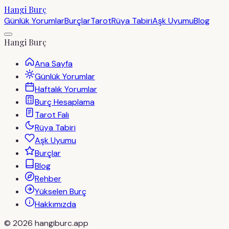
Hangi Burç
Günlük Yorumlar
Burçlar
Tarot
Rüya Tabiri
Aşk Uyumu
Blog
Hangi Burç
Ana Sayfa
Günlük Yorumlar
Haftalık Yorumlar
Burç Hesaplama
Tarot Falı
Rüya Tabiri
Aşk Uyumu
Burçlar
Blog
Rehber
Yükselen Burç
Hakkımızda
©
2026
hangiburc.app