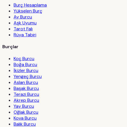
Burç Hesaplama
Yükselen Burç
Ay Burcu
Aşk Uyumu
Tarot Falı
Rüya Tabiri
Burçlar
Koç Burcu
Boğa Burcu
İkizler Burcu
Yengeç Burcu
Aslan Burcu
Başak Burcu
Terazi Burcu
Akrep Burcu
Yay Burcu
Oğlak Burcu
Kova Burcu
Balık Burcu