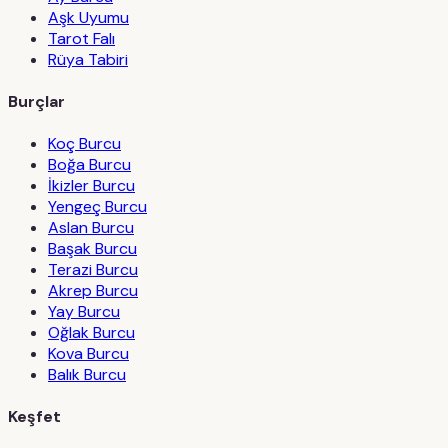
Aşk Uyumu
Tarot Falı
Rüya Tabiri
Burçlar
Koç Burcu
Boğa Burcu
İkizler Burcu
Yengeç Burcu
Aslan Burcu
Başak Burcu
Terazi Burcu
Akrep Burcu
Yay Burcu
Oğlak Burcu
Kova Burcu
Balık Burcu
Keşfet