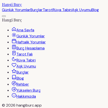
Hangi Burç
Günlük Yorumlar
Burçlar
Tarot
Rüya Tabiri
Aşk Uyumu
Blog
Hangi Burç
Ana Sayfa
Günlük Yorumlar
Haftalık Yorumlar
Burç Hesaplama
Tarot Falı
Rüya Tabiri
Aşk Uyumu
Burçlar
Blog
Rehber
Yükselen Burç
Hakkımızda
©
2026
hangiburc.app