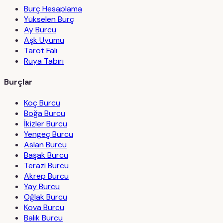
Burç Hesaplama
Yükselen Burç
Ay Burcu
Aşk Uyumu
Tarot Falı
Rüya Tabiri
Burçlar
Koç Burcu
Boğa Burcu
İkizler Burcu
Yengeç Burcu
Aslan Burcu
Başak Burcu
Terazi Burcu
Akrep Burcu
Yay Burcu
Oğlak Burcu
Kova Burcu
Balık Burcu