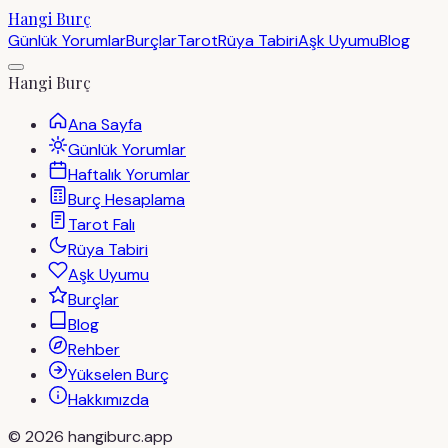
Hangi Burç
Günlük Yorumlar
Burçlar
Tarot
Rüya Tabiri
Aşk Uyumu
Blog
Hangi Burç
Ana Sayfa
Günlük Yorumlar
Haftalık Yorumlar
Burç Hesaplama
Tarot Falı
Rüya Tabiri
Aşk Uyumu
Burçlar
Blog
Rehber
Yükselen Burç
Hakkımızda
©
2026
hangiburc.app