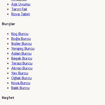
Aşk Uyumu
Tarot Falı
Rüya Tabiri
Burçlar
Koç Burcu
Boğa Burcu
İkizler Burcu
Yengeç Burcu
Aslan Burcu
Başak Burcu
Terazi Burcu
Akrep Burcu
Yay Burcu
Oğlak Burcu
Kova Burcu
Balık Burcu
Keşfet