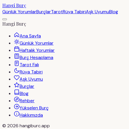
Hangi Burç
Günlük Yorumlar
Burçlar
Tarot
Rüya Tabiri
Aşk Uyumu
Blog
Hangi Burç
Ana Sayfa
Günlük Yorumlar
Haftalık Yorumlar
Burç Hesaplama
Tarot Falı
Rüya Tabiri
Aşk Uyumu
Burçlar
Blog
Rehber
Yükselen Burç
Hakkımızda
©
2026
hangiburc.app