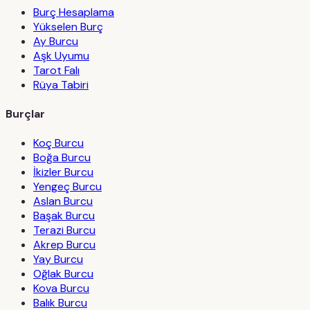
Burç Hesaplama
Yükselen Burç
Ay Burcu
Aşk Uyumu
Tarot Falı
Rüya Tabiri
Burçlar
Koç Burcu
Boğa Burcu
İkizler Burcu
Yengeç Burcu
Aslan Burcu
Başak Burcu
Terazi Burcu
Akrep Burcu
Yay Burcu
Oğlak Burcu
Kova Burcu
Balık Burcu