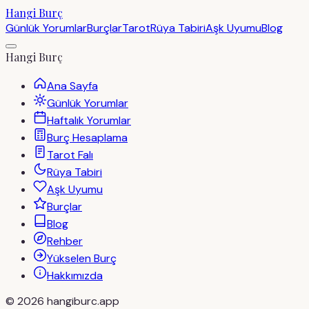
Hangi Burç
Günlük Yorumlar
Burçlar
Tarot
Rüya Tabiri
Aşk Uyumu
Blog
Hangi Burç
Ana Sayfa
Günlük Yorumlar
Haftalık Yorumlar
Burç Hesaplama
Tarot Falı
Rüya Tabiri
Aşk Uyumu
Burçlar
Blog
Rehber
Yükselen Burç
Hakkımızda
©
2026
hangiburc.app