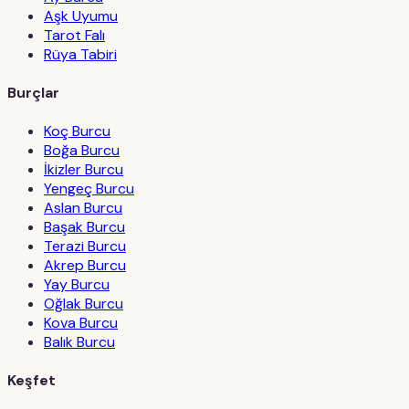
Aşk Uyumu
Tarot Falı
Rüya Tabiri
Burçlar
Koç Burcu
Boğa Burcu
İkizler Burcu
Yengeç Burcu
Aslan Burcu
Başak Burcu
Terazi Burcu
Akrep Burcu
Yay Burcu
Oğlak Burcu
Kova Burcu
Balık Burcu
Keşfet