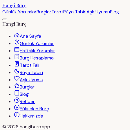
Hangi Burç
Günlük Yorumlar
Burçlar
Tarot
Rüya Tabiri
Aşk Uyumu
Blog
Hangi Burç
Ana Sayfa
Günlük Yorumlar
Haftalık Yorumlar
Burç Hesaplama
Tarot Falı
Rüya Tabiri
Aşk Uyumu
Burçlar
Blog
Rehber
Yükselen Burç
Hakkımızda
©
2026
hangiburc.app