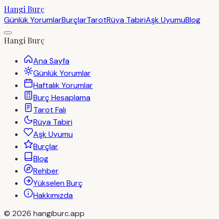
Hangi Burç
Günlük Yorumlar
Burçlar
Tarot
Rüya Tabiri
Aşk Uyumu
Blog
Hangi Burç
Ana Sayfa
Günlük Yorumlar
Haftalık Yorumlar
Burç Hesaplama
Tarot Falı
Rüya Tabiri
Aşk Uyumu
Burçlar
Blog
Rehber
Yükselen Burç
Hakkımızda
©
2026
hangiburc.app