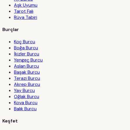
Aşk Uyumu
Tarot Falı
Rüya Tabiri
Burçlar
Koç Burcu
Boğa Burcu
İkizler Burcu
Yengeç Burcu
Aslan Burcu
Başak Burcu
Terazi Burcu
Akrep Burcu
Yay Burcu
Oğlak Burcu
Kova Burcu
Balık Burcu
Keşfet