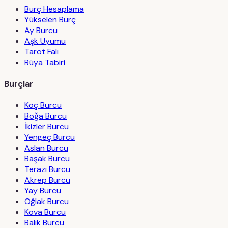
Burç Hesaplama
Yükselen Burç
Ay Burcu
Aşk Uyumu
Tarot Falı
Rüya Tabiri
Burçlar
Koç Burcu
Boğa Burcu
İkizler Burcu
Yengeç Burcu
Aslan Burcu
Başak Burcu
Terazi Burcu
Akrep Burcu
Yay Burcu
Oğlak Burcu
Kova Burcu
Balık Burcu