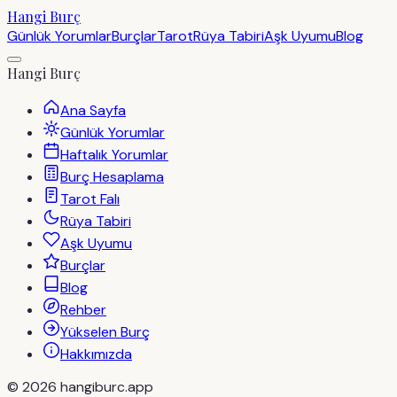
Hangi Burç
Günlük Yorumlar
Burçlar
Tarot
Rüya Tabiri
Aşk Uyumu
Blog
Hangi Burç
Ana Sayfa
Günlük Yorumlar
Haftalık Yorumlar
Burç Hesaplama
Tarot Falı
Rüya Tabiri
Aşk Uyumu
Burçlar
Blog
Rehber
Yükselen Burç
Hakkımızda
©
2026
hangiburc.app