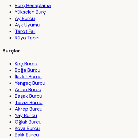
Burç Hesaplama
Yükselen Burç
Ay Burcu
Aşk Uyumu
Tarot Falı
Rüya Tabiri
Burçlar
Koç Burcu
Boğa Burcu
İkizler Burcu
Yengeç Burcu
Aslan Burcu
Başak Burcu
Terazi Burcu
Akrep Burcu
Yay Burcu
Oğlak Burcu
Kova Burcu
Balık Burcu