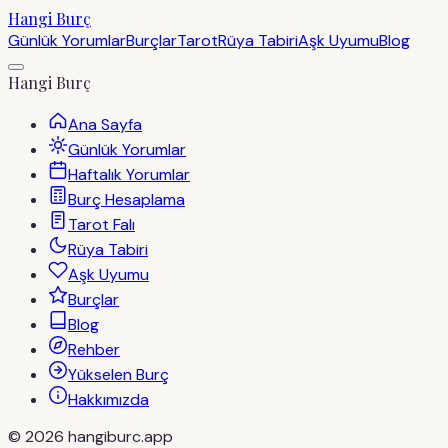
Hangi Burç
Günlük Yorumlar
Burçlar
Tarot
Rüya Tabiri
Aşk Uyumu
Blog
Hangi Burç
Ana Sayfa
Günlük Yorumlar
Haftalık Yorumlar
Burç Hesaplama
Tarot Falı
Rüya Tabiri
Aşk Uyumu
Burçlar
Blog
Rehber
Yükselen Burç
Hakkımızda
©
2026
hangiburc.app