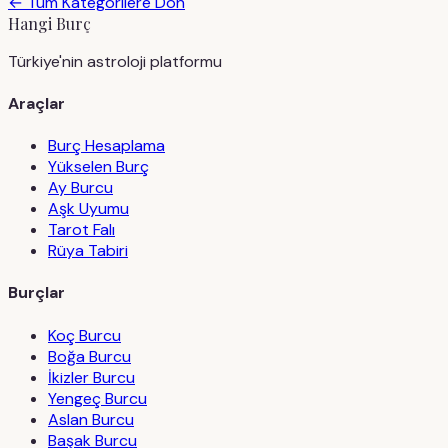
← Tüm Kategorilere Dön
Hangi Burç
Türkiye'nin astroloji platformu
Araçlar
Burç Hesaplama
Yükselen Burç
Ay Burcu
Aşk Uyumu
Tarot Falı
Rüya Tabiri
Burçlar
Koç Burcu
Boğa Burcu
İkizler Burcu
Yengeç Burcu
Aslan Burcu
Başak Burcu