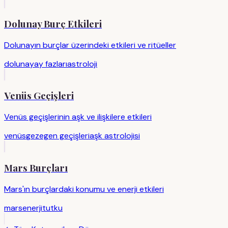
Dolunay Burç Etkileri
Dolunayın burçlar üzerindeki etkileri ve ritüeller
dolunay
ay fazları
astroloji
Venüs Geçişleri
Venüs geçişlerinin aşk ve ilişkilere etkileri
venüs
gezegen geçişleri
aşk astrolojisi
Mars Burçları
Mars'ın burçlardaki konumu ve enerji etkileri
mars
enerji
tutku