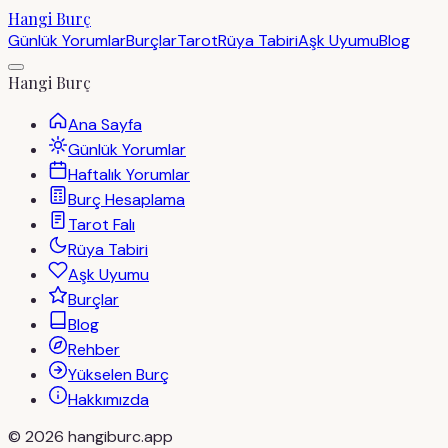
Hangi Burç
Günlük Yorumlar
Burçlar
Tarot
Rüya Tabiri
Aşk Uyumu
Blog
Hangi Burç
Ana Sayfa
Günlük Yorumlar
Haftalık Yorumlar
Burç Hesaplama
Tarot Falı
Rüya Tabiri
Aşk Uyumu
Burçlar
Blog
Rehber
Yükselen Burç
Hakkımızda
©
2026
hangiburc.app