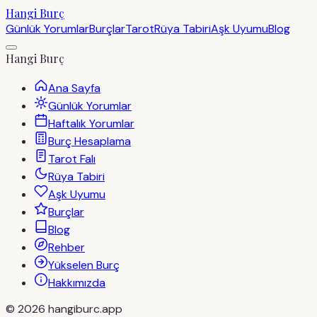
Hangi Burç
Günlük Yorumlar
Burçlar
Tarot
Rüya Tabiri
Aşk Uyumu
Blog
Hangi Burç
Ana Sayfa
Günlük Yorumlar
Haftalık Yorumlar
Burç Hesaplama
Tarot Falı
Rüya Tabiri
Aşk Uyumu
Burçlar
Blog
Rehber
Yükselen Burç
Hakkımızda
©
2026
hangiburc.app