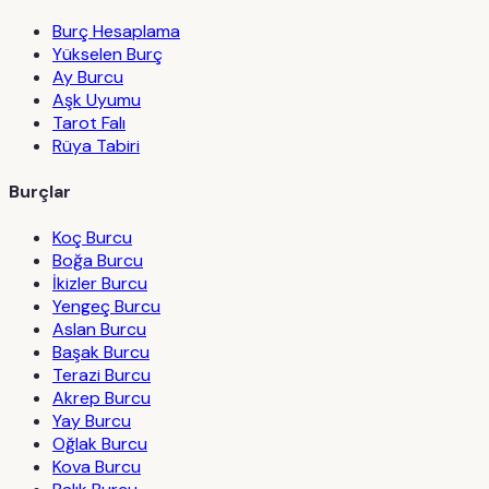
Burç Hesaplama
Yükselen Burç
Ay Burcu
Aşk Uyumu
Tarot Falı
Rüya Tabiri
Burçlar
Koç Burcu
Boğa Burcu
İkizler Burcu
Yengeç Burcu
Aslan Burcu
Başak Burcu
Terazi Burcu
Akrep Burcu
Yay Burcu
Oğlak Burcu
Kova Burcu