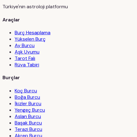
Türkiye'nin astroloji platformu
Araçlar
Burç Hesaplama
Yükselen Burç
Ay Burcu
Aşk Uyumu
Tarot Falı
Rüya Tabiri
Burçlar
Koç Burcu
Boğa Burcu
İkizler Burcu
Yengeç Burcu
Aslan Burcu
Başak Burcu
Terazi Burcu
Akrep Burcu