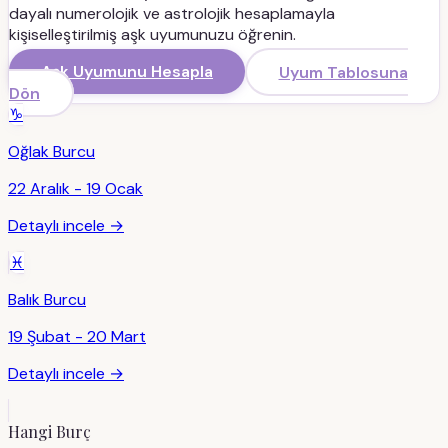
dayalı numerolojik ve astrolojik hesaplamayla
kişiselleştirilmiş aşk uyumunuzu öğrenin.
Aşk Uyumunu Hesapla
Uyum Tablosuna
Dön
♑
Oğlak
Burcu
22 Aralık - 19 Ocak
Detaylı incele →
♓
Balık
Burcu
19 Şubat - 20 Mart
Detaylı incele →
Hangi Burç