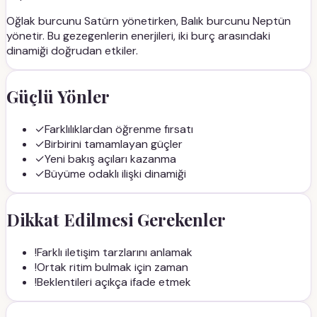
Oğlak
burcunu
Satürn
yönetirken,
Balık
burcunu
Neptün
yönetir. Bu gezegenlerin enerjileri, iki burç arasındaki
dinamiği doğrudan etkiler.
Güçlü Yönler
✓
Farklılıklardan öğrenme fırsatı
✓
Birbirini tamamlayan güçler
✓
Yeni bakış açıları kazanma
✓
Büyüme odaklı ilişki dinamiği
Dikkat Edilmesi Gerekenler
!
Farklı iletişim tarzlarını anlamak
!
Ortak ritim bulmak için zaman
!
Beklentileri açıkça ifade etmek