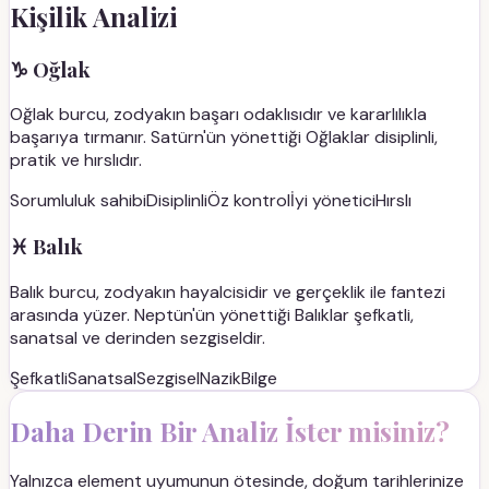
Kişilik Analizi
♑
Oğlak
Oğlak burcu, zodyakın başarı odaklısıdır ve kararlılıkla
başarıya tırmanır. Satürn'ün yönettiği Oğlaklar disiplinli,
pratik ve hırslıdır.
Sorumluluk sahibi
Disiplinli
Öz kontrol
İyi yönetici
Hırslı
♓
Balık
Balık burcu, zodyakın hayalcisidir ve gerçeklik ile fantezi
arasında yüzer. Neptün'ün yönettiği Balıklar şefkatli,
sanatsal ve derinden sezgiseldir.
Şefkatli
Sanatsal
Sezgisel
Nazik
Bilge
Daha Derin Bir Analiz İster misiniz?
Yalnızca element uyumunun ötesinde, doğum tarihlerinize