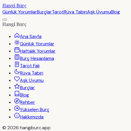
Hangi Burç
Günlük Yorumlar
Burçlar
Tarot
Rüya Tabiri
Aşk Uyumu
Blog
Hangi Burç
Ana Sayfa
Günlük Yorumlar
Haftalık Yorumlar
Burç Hesaplama
Tarot Falı
Rüya Tabiri
Aşk Uyumu
Burçlar
Blog
Rehber
Yükselen Burç
Hakkımızda
©
2026
hangiburc.app