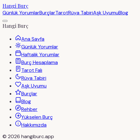
Hangi Burç
Günlük Yorumlar
Burçlar
Tarot
Rüya Tabiri
Aşk Uyumu
Blog
Hangi Burç
Ana Sayfa
Günlük Yorumlar
Haftalık Yorumlar
Burç Hesaplama
Tarot Falı
Rüya Tabiri
Aşk Uyumu
Burçlar
Blog
Rehber
Yükselen Burç
Hakkımızda
©
2026
hangiburc.app