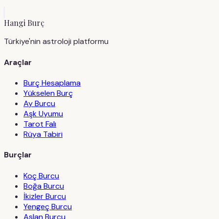
Hangi Burç
Türkiye'nin astroloji platformu
Araçlar
Burç Hesaplama
Yükselen Burç
Ay Burcu
Aşk Uyumu
Tarot Falı
Rüya Tabiri
Burçlar
Koç Burcu
Boğa Burcu
İkizler Burcu
Yengeç Burcu
Aslan Burcu