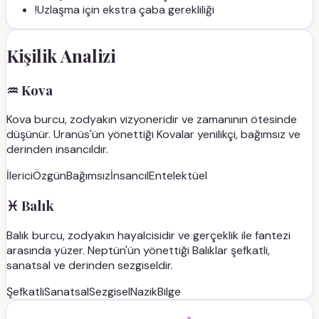
!
Uzlaşma için ekstra çaba gerekliliği
Kişilik Analizi
♒
Kova
Kova burcu, zodyakın vizyoneridir ve zamanının ötesinde
düşünür. Uranüs'ün yönettiği Kovalar yenilikçi, bağımsız ve
derinden insancıldır.
İlerici
Özgün
Bağımsız
İnsancıl
Entelektüel
♓
Balık
Balık burcu, zodyakın hayalcisidir ve gerçeklik ile fantezi
arasında yüzer. Neptün'ün yönettiği Balıklar şefkatli,
sanatsal ve derinden sezgiseldir.
Şefkatli
Sanatsal
Sezgisel
Nazik
Bilge