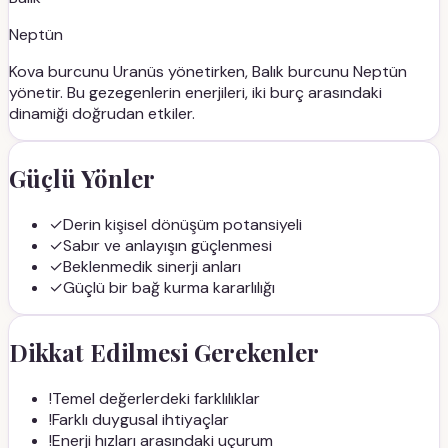
Neptün
Kova
burcunu
Uranüs
yönetirken,
Balık
burcunu
Neptün
yönetir. Bu gezegenlerin enerjileri, iki burç arasındaki
dinamiği doğrudan etkiler.
Güçlü Yönler
✓
Derin kişisel dönüşüm potansiyeli
✓
Sabır ve anlayışın güçlenmesi
✓
Beklenmedik sinerji anları
✓
Güçlü bir bağ kurma kararlılığı
Dikkat Edilmesi Gerekenler
!
Temel değerlerdeki farklılıklar
!
Farklı duygusal ihtiyaçlar
!
Enerji hızları arasındaki uçurum