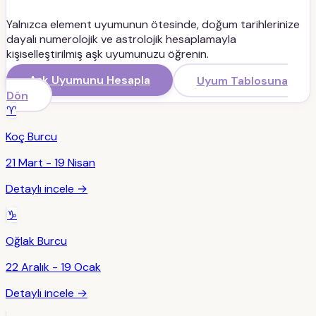
Yalnızca element uyumunun ötesinde, doğum tarihlerinize
dayalı numerolojik ve astrolojik hesaplamayla
kişiselleştirilmiş aşk uyumunuzu öğrenin.
Aşk Uyumunu Hesapla
Uyum Tablosuna
Dön
♈
Koç
Burcu
21 Mart - 19 Nisan
Detaylı incele →
♑
Oğlak
Burcu
22 Aralık - 19 Ocak
Detaylı incele →