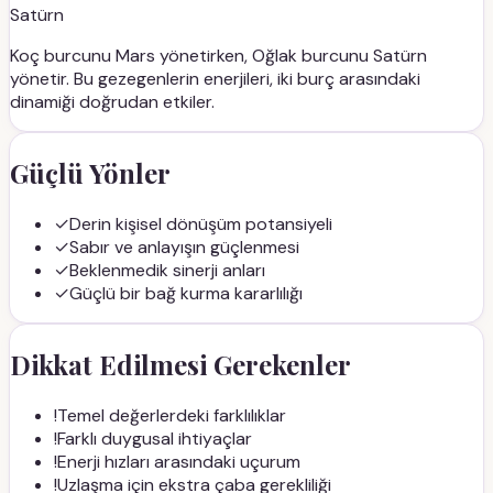
Satürn
Koç
burcunu
Mars
yönetirken,
Oğlak
burcunu
Satürn
yönetir. Bu gezegenlerin enerjileri, iki burç arasındaki
dinamiği doğrudan etkiler.
Güçlü Yönler
✓
Derin kişisel dönüşüm potansiyeli
✓
Sabır ve anlayışın güçlenmesi
✓
Beklenmedik sinerji anları
✓
Güçlü bir bağ kurma kararlılığı
Dikkat Edilmesi Gerekenler
!
Temel değerlerdeki farklılıklar
!
Farklı duygusal ihtiyaçlar
!
Enerji hızları arasındaki uçurum
!
Uzlaşma için ekstra çaba gerekliliği