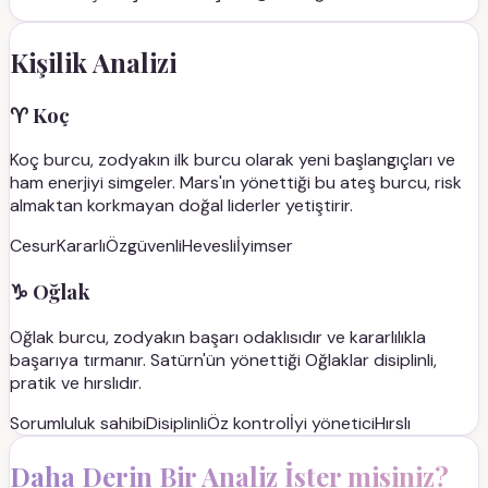
Kişilik Analizi
♈
Koç
Koç burcu, zodyakın ilk burcu olarak yeni başlangıçları ve
ham enerjiyi simgeler. Mars'ın yönettiği bu ateş burcu, risk
almaktan korkmayan doğal liderler yetiştirir.
Cesur
Kararlı
Özgüvenli
Hevesli
İyimser
♑
Oğlak
Oğlak burcu, zodyakın başarı odaklısıdır ve kararlılıkla
başarıya tırmanır. Satürn'ün yönettiği Oğlaklar disiplinli,
pratik ve hırslıdır.
Sorumluluk sahibi
Disiplinli
Öz kontrol
İyi yönetici
Hırslı
Daha Derin Bir Analiz İster misiniz?