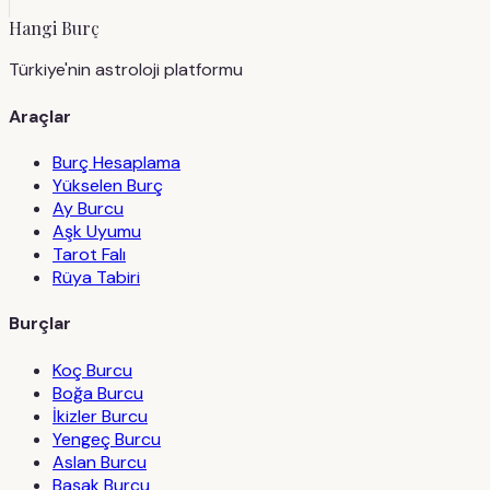
Hangi Burç
Türkiye'nin astroloji platformu
Araçlar
Burç Hesaplama
Yükselen Burç
Ay Burcu
Aşk Uyumu
Tarot Falı
Rüya Tabiri
Burçlar
Koç Burcu
Boğa Burcu
İkizler Burcu
Yengeç Burcu
Aslan Burcu
Başak Burcu