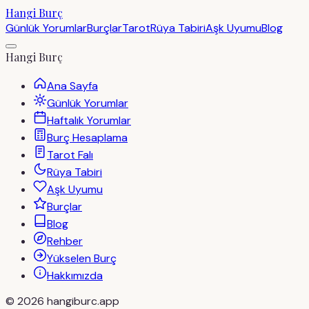
Hangi Burç
Günlük Yorumlar
Burçlar
Tarot
Rüya Tabiri
Aşk Uyumu
Blog
Hangi Burç
Ana Sayfa
Günlük Yorumlar
Haftalık Yorumlar
Burç Hesaplama
Tarot Falı
Rüya Tabiri
Aşk Uyumu
Burçlar
Blog
Rehber
Yükselen Burç
Hakkımızda
©
2026
hangiburc.app