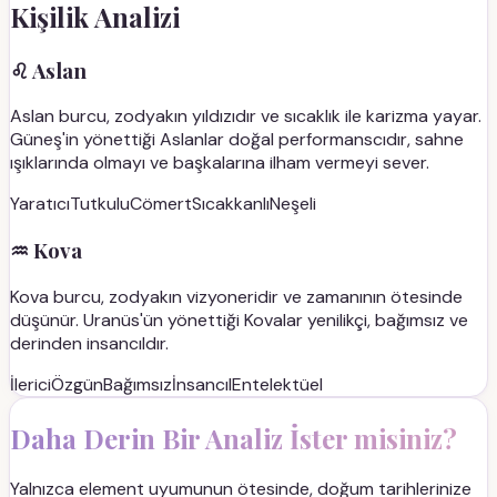
Kişilik Analizi
♌
Aslan
Aslan burcu, zodyakın yıldızıdır ve sıcaklık ile karizma yayar.
Güneş'in yönettiği Aslanlar doğal performanscıdır, sahne
ışıklarında olmayı ve başkalarına ilham vermeyi sever.
Yaratıcı
Tutkulu
Cömert
Sıcakkanlı
Neşeli
♒
Kova
Kova burcu, zodyakın vizyoneridir ve zamanının ötesinde
düşünür. Uranüs'ün yönettiği Kovalar yenilikçi, bağımsız ve
derinden insancıldır.
İlerici
Özgün
Bağımsız
İnsancıl
Entelektüel
Daha Derin Bir Analiz İster misiniz?
Yalnızca element uyumunun ötesinde, doğum tarihlerinize