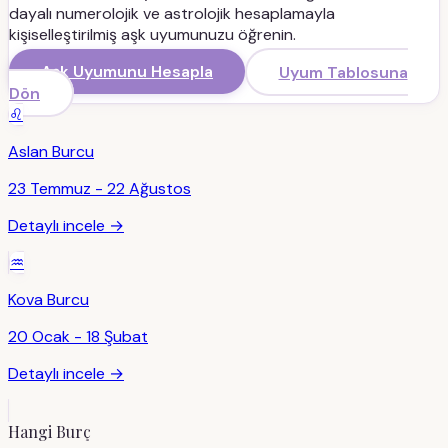
dayalı numerolojik ve astrolojik hesaplamayla
kişiselleştirilmiş aşk uyumunuzu öğrenin.
Aşk Uyumunu Hesapla
Uyum Tablosuna
Dön
♌
Aslan
Burcu
23 Temmuz - 22 Ağustos
Detaylı incele →
♒
Kova
Burcu
20 Ocak - 18 Şubat
Detaylı incele →
Hangi Burç