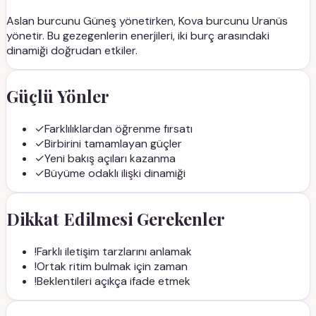
Aslan
burcunu
Güneş
yönetirken,
Kova
burcunu
Uranüs
yönetir. Bu gezegenlerin enerjileri, iki burç arasındaki
dinamiği doğrudan etkiler.
Güçlü Yönler
✓
Farklılıklardan öğrenme fırsatı
✓
Birbirini tamamlayan güçler
✓
Yeni bakış açıları kazanma
✓
Büyüme odaklı ilişki dinamiği
Dikkat Edilmesi Gerekenler
!
Farklı iletişim tarzlarını anlamak
!
Ortak ritim bulmak için zaman
!
Beklentileri açıkça ifade etmek