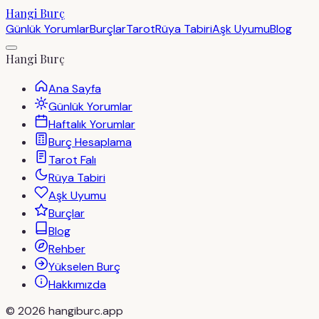
Hangi Burç
Günlük Yorumlar
Burçlar
Tarot
Rüya Tabiri
Aşk Uyumu
Blog
Hangi Burç
Ana Sayfa
Günlük Yorumlar
Haftalık Yorumlar
Burç Hesaplama
Tarot Falı
Rüya Tabiri
Aşk Uyumu
Burçlar
Blog
Rehber
Yükselen Burç
Hakkımızda
©
2026
hangiburc.app