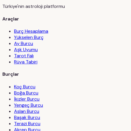
Türkiye'nin astroloji platformu
Araçlar
Burç Hesaplama
Yükselen Burç
Ay Burcu
Aşk Uyumu
Tarot Falı
Rüya Tabiri
Burçlar
Koç Burcu
Boğa Burcu
İkizler Burcu
Yengeç Burcu
Aslan Burcu
Başak Burcu
Terazi Burcu
Akrep Burcu