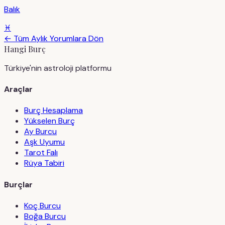
Balık
♓
← Tüm Aylık Yorumlara Dön
Hangi Burç
Türkiye'nin astroloji platformu
Araçlar
Burç Hesaplama
Yükselen Burç
Ay Burcu
Aşk Uyumu
Tarot Falı
Rüya Tabiri
Burçlar
Koç Burcu
Boğa Burcu