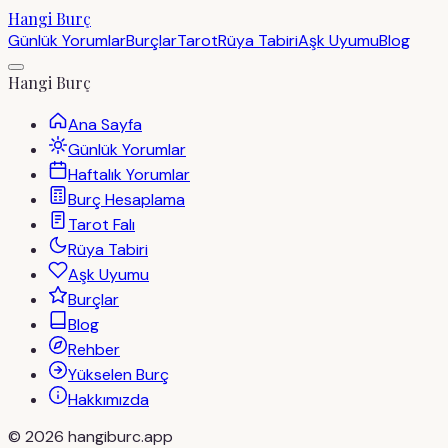
Hangi Burç
Günlük Yorumlar
Burçlar
Tarot
Rüya Tabiri
Aşk Uyumu
Blog
Hangi Burç
Ana Sayfa
Günlük Yorumlar
Haftalık Yorumlar
Burç Hesaplama
Tarot Falı
Rüya Tabiri
Aşk Uyumu
Burçlar
Blog
Rehber
Yükselen Burç
Hakkımızda
©
2026
hangiburc.app